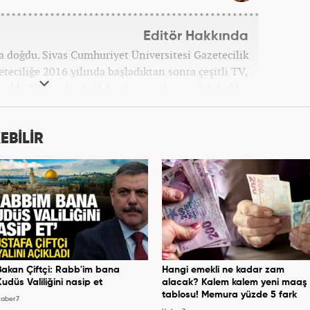
Editör Hakkında
ta doğdu. Sivas Cumhuriyet Üniversitesi Gazetecilik
ciliğe 2016 yılında başladıktan sonra çeşitli TV,
v aldı. 2021 yılında Haber7.com ailesine dahil oldu.
bilmektedir. Mesleki hayatına Haber7.com’da devam
etmektedir.
EBİLİR
Bakan Çiftçi: Rabb'im bana
Hangi emekli ne kadar zam
Kudüs Valiliğini nasip et
alacak? Kalem kalem yeni maaş
tablosu! Memura yüzde 5 fark
aber7