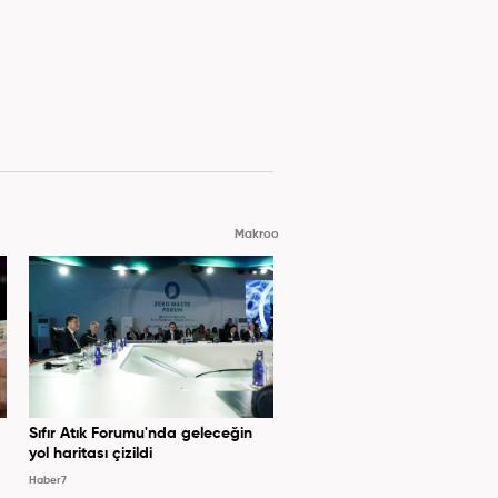
Makroo
Sıfır Atık Forumu'nda geleceğin
yol haritası çizildi
Haber7