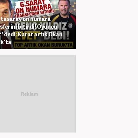
tasaray on numara
sferini bitirdi! Oyuncu
t' dedi: Karar artık Okan
k'ta