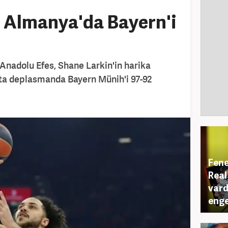
 Almanya'da Bayern'i
Anadolu Efes, Shane Larkin'in harika
ta deplasmanda Bayern Münih'i 97-92
Fene
Real
vard
enge