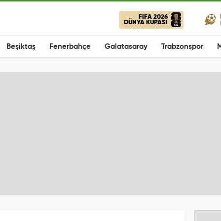
FIFA 2026
DÜNYA KUPASI
Beşiktaş
Fenerbahçe
Galatasaray
Trabzonspor
M