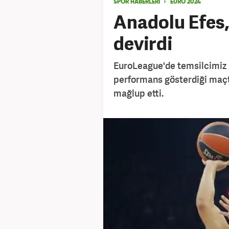
SPOR HABERLERİ
EURO 2024
Anadolu Efes,
devirdi
EuroLeague'de temsilcimiz 
performans gösterdiği maç
mağlup etti.