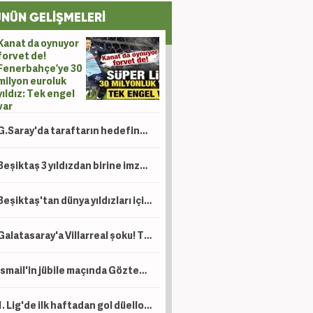
NÜN GELİŞMELERİ
Kanat da oynuyor
forvet de!
Fenerbahçe’ye 30
milyon euroluk
yıldız: Tek engel
var
G.Saray'da taraftarın hedefindeki isim hesabını kapattı
Beşiktaş 3 yıldızdan birine imza attıracak
Beşiktaş'tan dünya yıldızları için hamle! Listenin başındaki ismi Italiano çok istiyor
Galatasaray'a Villarreal şoku! Taraftardan yönetime sert tepki
İsmail'in jübile maçında Göztepe, Trabzonspor'u mağlup etti
1. Lig'de ilk haftadan gol düellosu! Sezona flaş başlangıç