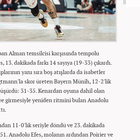
apan Alman temsilcisi karşısında tempolu
13. dakikada farkı 14 sayıya (19-33) çıkardı.
plarının yanı sıra boş atışlarda da isabetler
tmann'la skor üreten Bayern Münih, 12-2'lik
a düşürdü: 31-35. Kenardan oyuna dahil olan
eye girmesiyle yeniden ritmini bulan Anadolu
tı.
an 11-0'lık seriyle döndü ve 23. dakikada
8-51. Anadolu Efes, molanın ardından Poirier ve