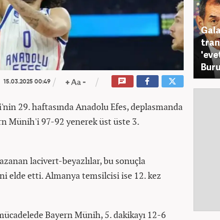
Gala
tran
'eve
Buru
15.03.2025 00:49
i'nin 29. haftasında Anadolu Efes, deplasmanda
n Münih'i 97-92 yenerek üst üste 3.
zanan lacivert-beyazlılar, bu sonuçla
i elde etti. Almanya temsilcisi ise 12. kez
n mücadelede Bayern Münih, 5. dakikayı 12-6