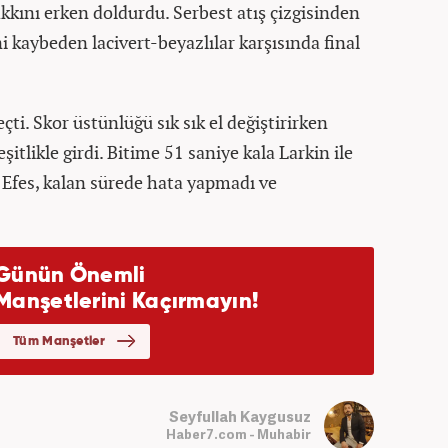
akkını erken doldurdu. Serbest atış çizgisinden
i kaybeden lacivert-beyazlılar karşısında final
ti. Skor üstünlüğü sık sık el değiştirirken
itlikle girdi. Bitime 51 saniye kala Larkin ile
 Efes, kalan sürede hata yapmadı ve
Seyfullah Kaygusuz
Haber7.com - Muhabir