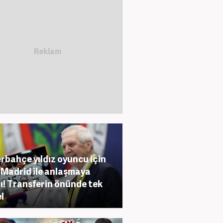
rbahçe yıldız oyuncu için
 Madrid ile anlaşmaya
ı! Transferin önünde tek
l