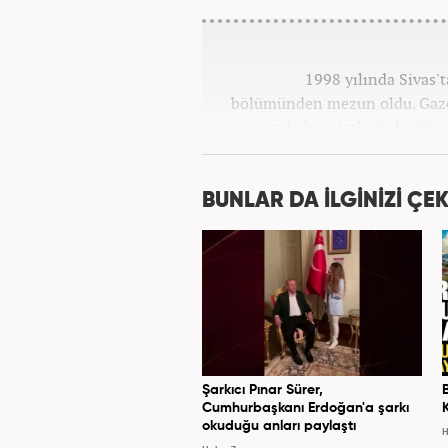
1998 yılında Sivas'
bölümünden mezun oldu. Gazete
ajans ve haber sitelerinde göre
Osmanlıca ve İngilizce 
BUNLAR DA İLGİNİZİ ÇEK
Şarkıcı Pınar Sürer,
Cumhurbaşkanı Erdoğan'a şarkı
okuduğu anları paylaştı
H