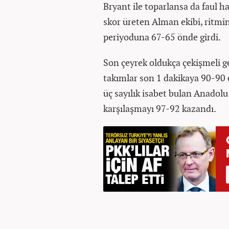
Bryant ile toparlansa da faul h
skor üreten Alman ekibi, ritmin
periyoduna 67-65 önde girdi.
Son çeyrek oldukça çekişmeli geç
takımlar son 1 dakikaya 90-90 eş
üç sayılık isabet bulan Anadolu
karşılaşmayı 97-92 kazandı.