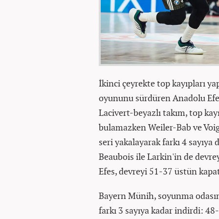
İkinci çeyrekte top kayıpları y
oyununu sürdüren Anadolu Efes, 
Lacivert-beyazlı takım, top kayı
bulamazken Weiler-Bab ve Voig
seri yakalayarak farkı 4 sayıy
Beaubois ile Larkin'in de devr
Efes, devreyi 51-37 üstün kapat
Bayern Münih, soyunma odasınd
farkı 3 sayıya kadar indirdi: 4