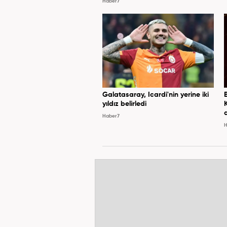
Haber7
Galatasaray, Icardi'nin yerine iki
yıldız belirledi
Haber7
H