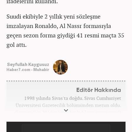
ifadelerini kullandı.
Suudi ekibiyle 2 yıllık yeni sözleşme
imzalayan Ronaldo, Al Nassr formasıyla
geçen sezon forma giydiği 41 resmi maçta 35
gol attı.
Seyfullah Kaygusuz
Haber7.com - Muhabir
Editör Hakkında
1998 yılında Sivas'ta doğdu. Sivas Cumhuriyet
Üniversitesi Gazetecilik bölümünden mezun oldu.
Gazeteciliğe 2016 yılında başladıktan sonra çeşitli
TV, ajans ve haber sitelerinde görev aldı. 2021
yılında Haber7.com ailesine dahil oldu. Osmanlıca