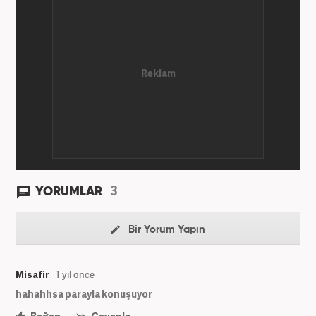
ve İngilizce bilmektedir. Mesleki hayatına
Haber7.com’da devam etmektedir.
3
YORUMLAR
Bir Yorum Yapın
Misafir
1 yıl önce
hahahhsa parayla konuşuyor