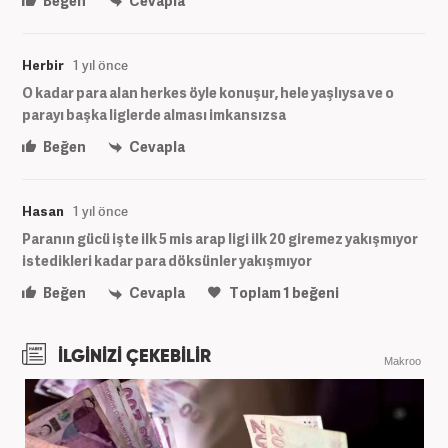
Beğen
Cevapla
Herbir
1 yıl önce
O kadar para alan herkes öyle konuşur, hele yaşlıysa ve o
parayı başka liglerde alması imkansızsa
Beğen
Cevapla
Hasan
1 yıl önce
Paranın gücü işte ilk 5 mis arap ligi ilk 20 giremez yakışmıyor
istedikleri kadar para döksünler yakışmıyor
Beğen
Cevapla
Toplam
1
beğeni
İLGİNİZİ ÇEKEBİLİR
Makroo