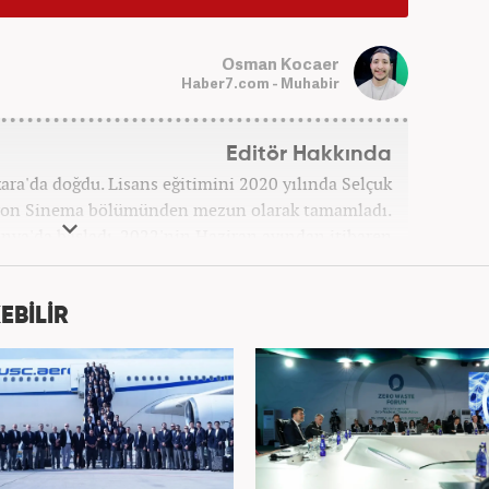
Osman Kocaer
Haber7.com - Muhabir
Editör Hakkında
a'da doğdu. Lisans eğitimini 2020 yılında Selçuk
zyon Sinema bölümünden mezun olarak tamamladı.
onya'da başladı. 2022'nin Haziran ayından itibaren
Haber7.com'da mesleki hayatına devam etmektedir.
EBİLİR