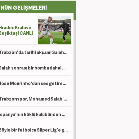
NÜN GELİŞMELERİ
Hradec Kralove-
Beşiktaş! CANLI
Trabzon'da tarihi akşam! Salah binlerce kişinin önünde imza atıyor
Salah sonrası bir bomba daha! Trabzonspor'dan Lukaku hamlesi
Jose Mourinho'dan ses getirecek hamle! 140 milyon Euro'luk yıldız resmen açıklandı
Trabzonspor, Mohamed Salah'ın maliyetini açıkladı! İşte alacağı maaş
İspanya'nın köklü kulübünden Beşiktaş'ın genç golcüsü için teklif
Böyle bir futbolcu Süper Lig'e gelmedi! Premier Lig'in en golcüsü artık Trabzonspor'da