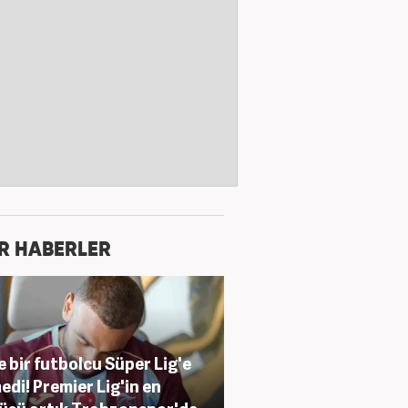
R HABERLER
e bir futbolcu Süper Lig'e
edi! Premier Lig'in en