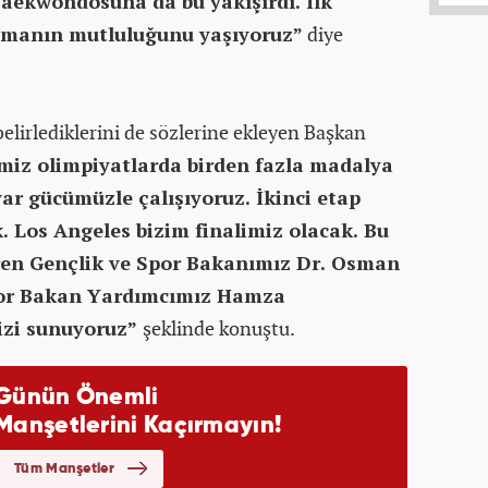
 Taekwondosuna da bu yakışırdı. İlk
aşmanın mutluluğunu yaşıyoruz”
diye
belirlediklerini de sözlerine ekleyen Başkan
miz olimpiyatlarda birden fazla madalya
ar gücümüzle çalışıyoruz. İkinci etap
k. Los Angeles bizim finalimiz olacak. Bu
ren Gençlik ve Spor Bakanımız Dr. Osman
por Bakan Yardımcımız Hamza
izi sunuyoruz”
şeklinde konuştu.