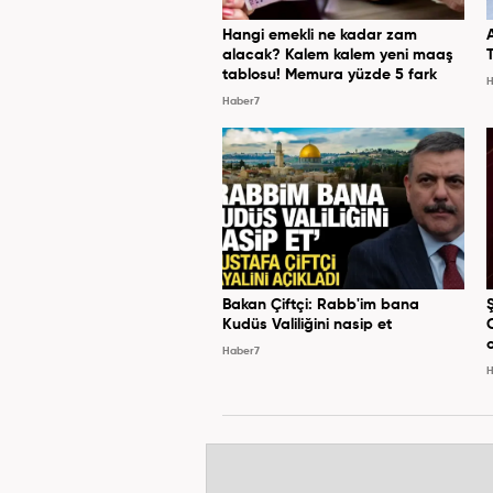
Hangi emekli ne kadar zam
alacak? Kalem kalem yeni maaş
tablosu! Memura yüzde 5 fark
H
Haber7
Bakan Çiftçi: Rabb'im bana
Kudüs Valiliğini nasip et
Haber7
H