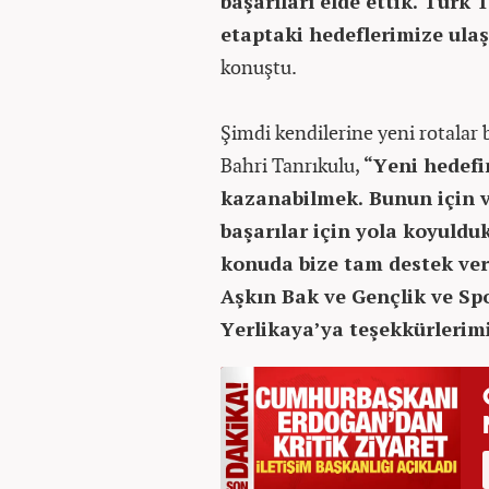
başarıları elde ettik. Türk
etaptaki hedeflerimize ul
konuştu.
Şimdi kendilerine yeni rotalar 
Bahri Tanrıkulu,
“Yeni hedefi
kazanabilmek. Bunun için v
başarılar için yola koyuldu
konuda bize tam destek ve
Aşkın Bak ve Gençlik ve S
Yerlikaya’ya teşekkürlerim