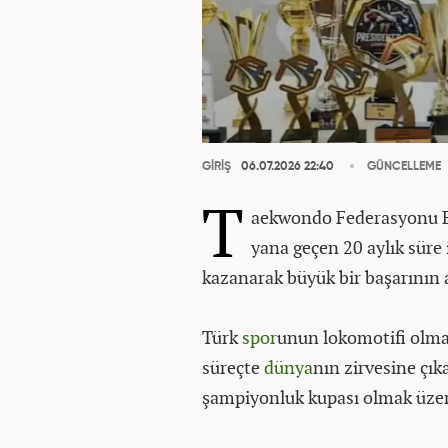
GİRİŞ
06.07.2026 22:40
GÜNCELLEME
T
aekwondo Federasyonu B
yana geçen 20 aylık süre
kazanarak büyük bir başarının a
Türk
spor
unun lokomotifi olma
süreçte
dünya
nın zirvesine çı
şampiyonluk kupası olmak üze