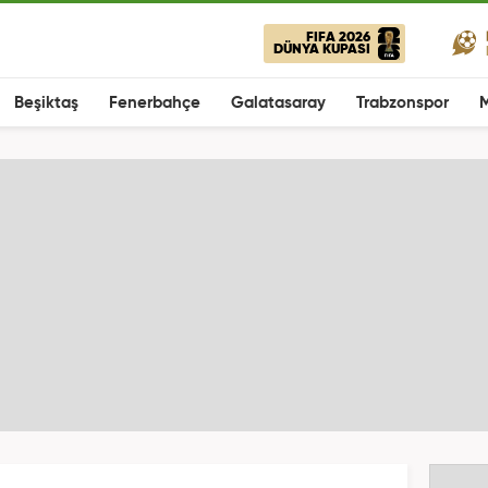
FIFA 2026
DÜNYA KUPASI
Beşiktaş
Fenerbahçe
Galatasaray
Trabzonspor
M