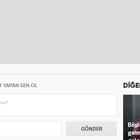
DİĞE
M YAPAN SEN OL
Böyl
GÖNDER
gelm