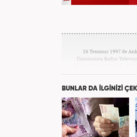
26 Temmuz 1997'de Ankar
Üniversitesi Radyo Televi
Gazeteciliğe 2017 yılında K
BUNLAR DA İLGİNİZİ ÇEK