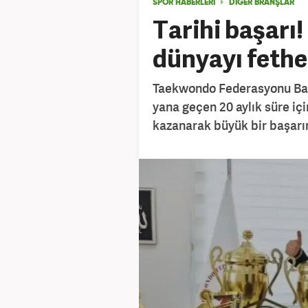
SPOR HABERLERİ
DIĞER BRANŞLAR
Tarihi başar
dünyayı fethe
Taekwondo Federasyonu Bah
yana geçen 20 aylık süre iç
kazanarak büyük bir başarını