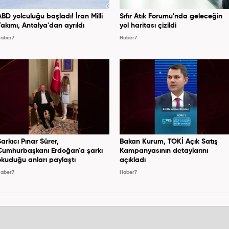
ABD yolculuğu başladı! İran Milli
Sıfır Atık Forumu'nda geleceğin
Takımı, Antalya'dan ayrıldı
yol haritası çizildi
aber7
Haber7
Şarkıcı Pınar Sürer,
Bakan Kurum, TOKİ Açık Satış
Cumhurbaşkanı Erdoğan'a şarkı
Kampanyasının detaylarını
okuduğu anları paylaştı
açıkladı
aber7
Haber7