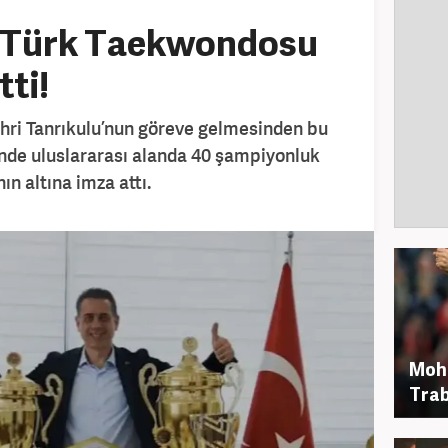
ı! Türk Taekwondosu
tti!
ri Tanrıkulu’nun göreve gelmesinden bu
inde uluslararası alanda 40 şampiyonluk
n altına imza attı.
Moh
Trab