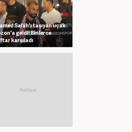
med Salah'ı taşıyan uçak
zon'a geldi! Binlerce
ftar karşıladı