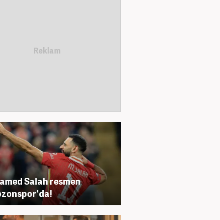
amed Salah resmen
zonspor'da!