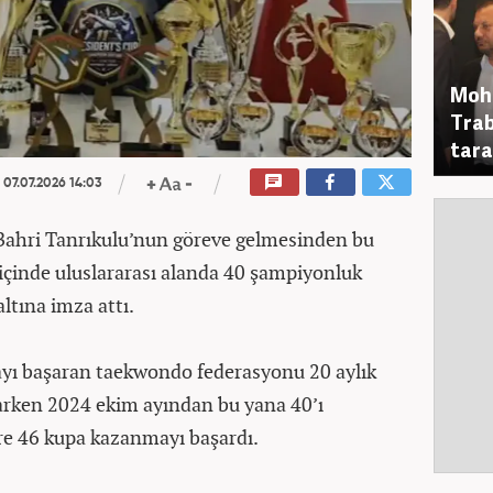
Moha
Trab
tara
07.07.2026 14:03
ahri Tanrıkulu’nun göreve gelmesinden bu
 içinde uluslararası alanda 40 şampiyonluk
ltına imza attı.
yı başaran taekwondo federasyonu 20 aylık
karken 2024 ekim ayından bu yana 40’ı
re 46 kupa kazanmayı başardı.