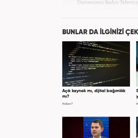
Üniversitesi Radyo Televi
Gazeteciliğe 2017 yılında K
BUNLAR DA İLGİNİZİ ÇEK
Açık kaynak mı, dijital bağımlılık
mı?
y
Haber7
H