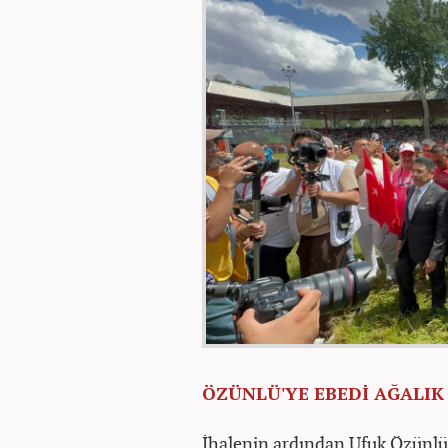
ÖZÜNLÜ'YE EBEDİ AĞALIK
İhalenin ardından Ufuk Özünlü’