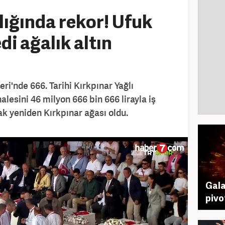
lığında rekor! Ufuk
i ağalık altın
eri'nde 666. Tarihi Kırkpınar Yağlı
alesini 46 milyon 666 bin 666 lirayla iş
k yeniden Kırkpınar ağası oldu.
Gala
pivo