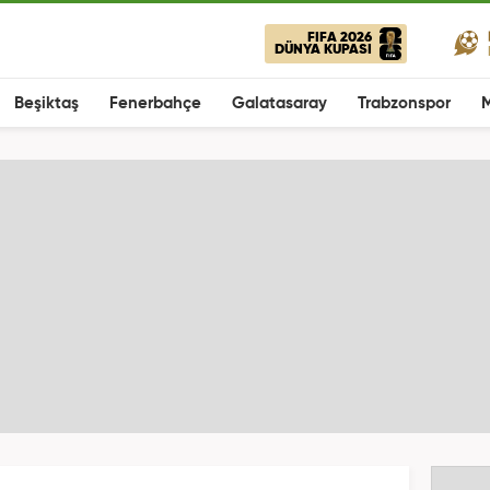
FIFA 2026
DÜNYA KUPASI
Beşiktaş
Fenerbahçe
Galatasaray
Trabzonspor
M