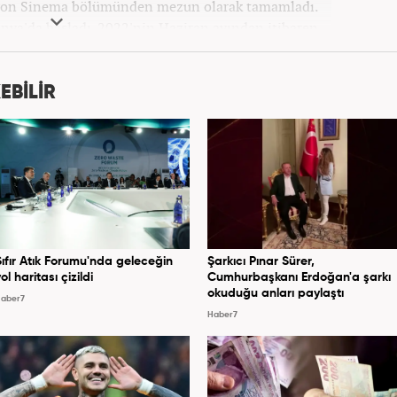
zyon Sinema bölümünden mezun olarak tamamladı.
onya'da başladı. 2022'nin Haziran ayından itibaren
Haber7.com'da mesleki hayatına devam etmektedir.
EBİLİR
Sıfır Atık Forumu'nda geleceğin
Şarkıcı Pınar Sürer,
ol haritası çizildi
Cumhurbaşkanı Erdoğan'a şarkı
okuduğu anları paylaştı
aber7
Haber7