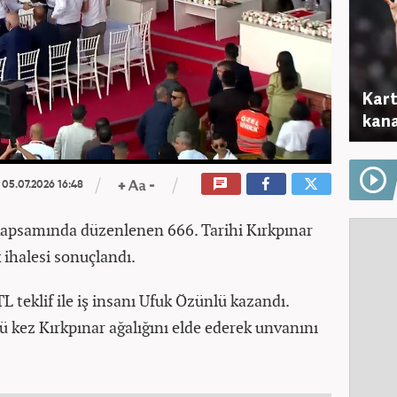
Kart
kana
05.07.2026 16:48
 kapsamında düzenlenen 666. Tarihi Kırkpınar
k ihalesi sonuçlandı.
L teklif ile iş insanı Ufuk Özünlü kazandı.
ü kez Kırkpınar ağalığını elde ederek unvanını