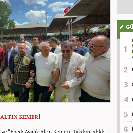
GÜ
 ALTIN KEMERİ
ye “Ebedi Ağalık Altın Kemeri” takdim edildi.