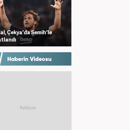
al, Çekya'da Semih'le
tlandı
Haberin Videosu