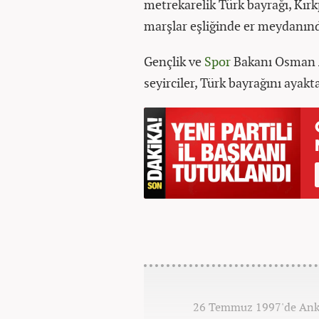
metrekarelik Türk bayrağı, Kır
marşlar eşliğinde er meydanında
Gençlik ve
Spor
Bakanı Osman Aş
seyirciler, Türk bayrağını ayakt
26 Temmuz 1997'de Ankar