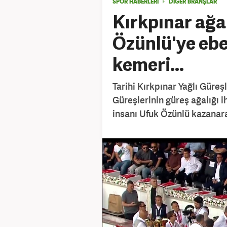
SPOR HABERLERİ
DIĞER BRANŞLAR
Kırkpınar ağa
Özünlü'ye ebed
kemeri...
Tarihi Kırkpınar Yağlı Güreşl
Güreşlerinin güreş ağalığı ih
insanı Ufuk Özünlü kazanara