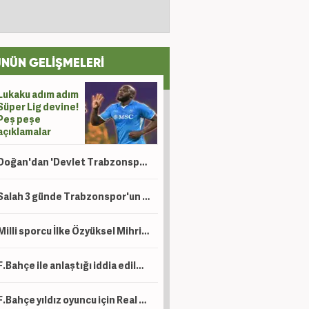
NÜN GELİŞMELERİ
Lukaku adım adım
Süper Lig devine!
Peş peşe
açıklamalar
Doğan'dan 'Devlet Trabzonspor'a para veriyor iddialarına yalanlama! 'Ahlaksızca'
Salah 3 günde Trabzonspor'un kasasını ağzına kadar doldurdu!
Milli sporcu İlke Özyüksel Mihrioğlu Avrupa şampiyonu oldu!
F.Bahçe ile anlaştığı iddia edilmişti! Hakan'dan açıklama
F.Bahçe yıldız oyuncu için Real Madrid ile anlaştı!