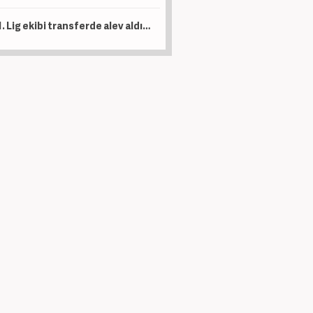
1. Lig ekibi transferde alev aldı! 15 futbolcuyu birden açıkladılar