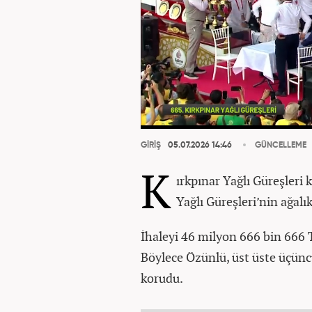
GİRİŞ
05.07.2026 14:46
GÜNCELLEME
K
ırkpınar Yağlı Güreşleri
Yağlı Güreşleri’nin ağalı
İhaleyi 46 milyon 666 bin 666 T
Böylece Özünlü, üst üste üçünc
korudu.