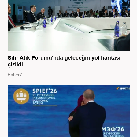
Sıfır Atık Forumu'nda geleceğin yol haritası
çizildi
Haber7