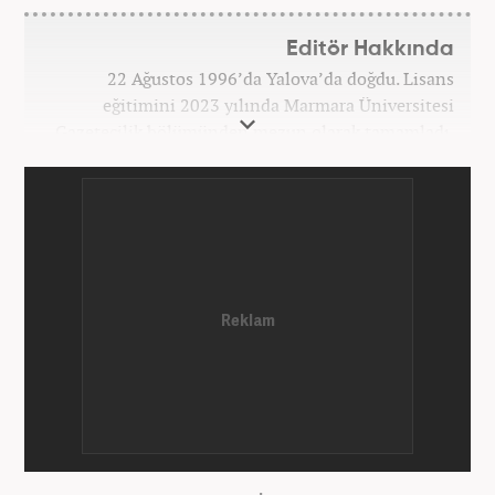
Editör Hakkında
22 Ağustos 1996’da Yalova’da doğdu. Lisans
eğitimini 2023 yılında Marmara Üniversitesi
Gazetecilik bölümünden mezun olarak tamamladı.
Gazeteciliğe 2023 yılında İstanbul’da başladı. Şu an
Haber7.com’da mesleki hayatını sürdürmektedir.