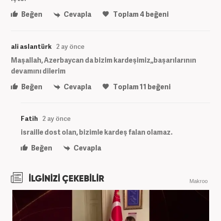
Beğen
Cevapla
Toplam
4
beğeni
ali aslantürk
2 ay önce
Maşallah, Azerbaycan da bizim kardeşimiz,,başarılarının
devamını dilerim
Beğen
Cevapla
Toplam
11
beğeni
Fatih
2 ay önce
israille dost olan, bizimle kardeş falan olamaz.
Beğen
Cevapla
İLGİNİZİ ÇEKEBİLİR
Makroo