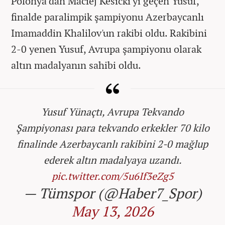
Polonya'dan Maciej Kesicki'yi geçen Yusuf,
finalde paralimpik şampiyonu Azerbaycanlı
Imamaddin Khalilov'un rakibi oldu. Rakibini
2-0 yenen Yusuf, Avrupa şampiyonu olarak
altın madalyanın sahibi oldu.
Yusuf Yünaçtı, Avrupa Tekvando
Şampiyonası para tekvando erkekler 70 kilo
finalinde Azerbaycanlı rakibini 2-0 mağlup
ederek altın madalyaya uzandı.
pic.twitter.com/5u6If3eZg5
— Tümspor (@Haber7_Spor)
May 13, 2026