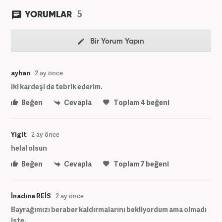
5
YORUMLAR
Bir Yorum Yapın
ayhan
2 ay önce
iki kardeşi de tebrik ederim.
Beğen
Cevapla
Toplam
4
beğeni
Yigit
2 ay önce
helal olsun
Beğen
Cevapla
Toplam
7
beğeni
İnadına REİS
2 ay önce
Bayrağımızı beraber kaldırmalarını bekliyordum ama olmadı
işte.