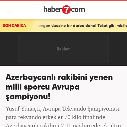
rdi! Schengen vizesine bir darbe daha! Tokat gibi misilleme
SON DAKİKA
Azerbaycanlı rakibini yenen
milli sporcu Avrupa
şampiyonu!
Yusuf Yünaçtı, Avrupa Tekvando Şampiyonası
para tekvando erkekler 70 kilo finalinde
Azerbaycanlı rakibini 2-0 mağlup ederek altın