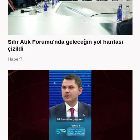
Sıfır Atık Forumu'nda geleceğin yol haritası
çizildi
Haber7