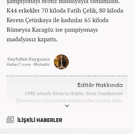
şampiyonayı bronz madalyayla tamamladı.
K44 erkekler 70 kiloda Fatih Çelik, 80 kiloda
Kerem Çetinkaya ile kadınlar 65 kiloda
Rümeysa Karagöz ise şampiyonayı
madalyasız kapattı.
Seyfullah Kaygusuz
Haber7.com - Muhabir
Editör Hakkında
1998 yılında Sivas'ta doğdu. Sivas Cumhuriyet
Üniversitesi Gazetecilik bölümünden mezun oldu.
Gazeteciliğe 2016 yılında başladıktan sonra çeşitli
TV, ajans ve haber sitelerinde görev aldı. 2021
İLİŞKİLİ HABERLER
yılında Haber7.com ailesine dahil oldu. Osmanlıca
ve İngilizce bilmektedir. Mesleki hayatına