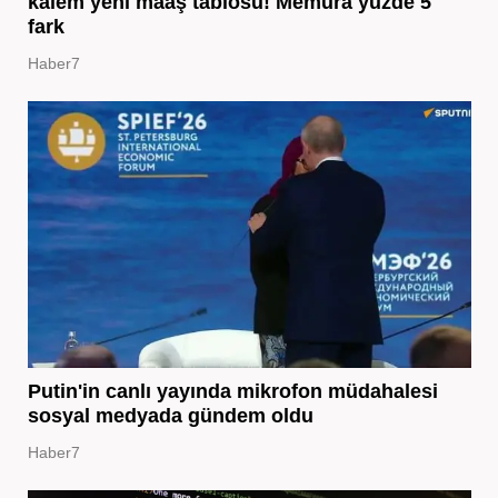
kalem yeni maaş tablosu! Memura yüzde 5
fark
Haber7
Putin'in canlı yayında mikrofon müdahalesi
sosyal medyada gündem oldu
Haber7