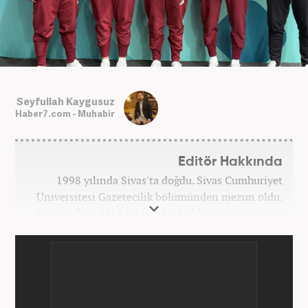
Seyfullah Kaygusuz
Haber7.com - Muhabir
Editör Hakkında
1998 yılında Sivas'ta doğdu. Sivas Cumhuriyet
Üniversitesi Gazetecilik bölümünden mezun oldu.
Gazeteciliğe 2016 yılında başladıktan sonra çeşitli
TV, ajans ve haber sitelerinde görev aldı. 2021
yılında Haber7.com ailesine dahil oldu. Osmanlıca
ve İngilizce bilmektedir. Mesleki hayatına
Haber7.com’da devam etmektedir.