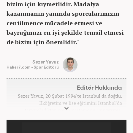
bizim için kıymetlidir. Madalya
kazanmanın yanında sporcularımızın
centilmence mücadele etmesi ve
bayrağımızı en iyi şekilde temsil etmesi
de bizim için önemlidir."
Sezer Yavuz
Haber7.com - Spor Editörü
Editör Hakkında
Sezer Yavuz, 20 Şubat 1994'te İstanbul'da doğdu.
İlköğretim ve lise eğitimini İstanbul'da
tamamladıktan sonra Kastamonu Üniversitesi
gazetecilik bölümünden mezun oldu. İş hayatına
2017 yılında Anadolu Ajansı'nda başladı. 9 Temmuz
2020 yılından itibaren Haber7.com'da çalışmaya