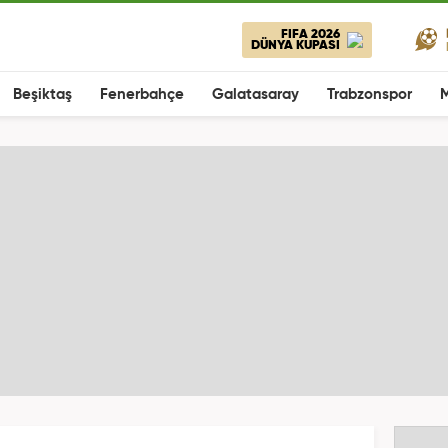
FIFA 2026
DÜNYA KUPASI
Beşiktaş
Fenerbahçe
Galatasaray
Trabzonspor
M