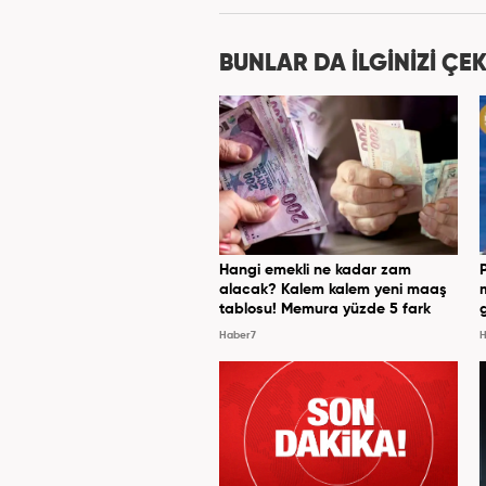
olarak meslek hayatına devam e
BUNLAR DA İLGİNİZİ ÇEK
Hangi emekli ne kadar zam
alacak? Kalem kalem yeni maaş
tablosu! Memura yüzde 5 fark
Haber7
H