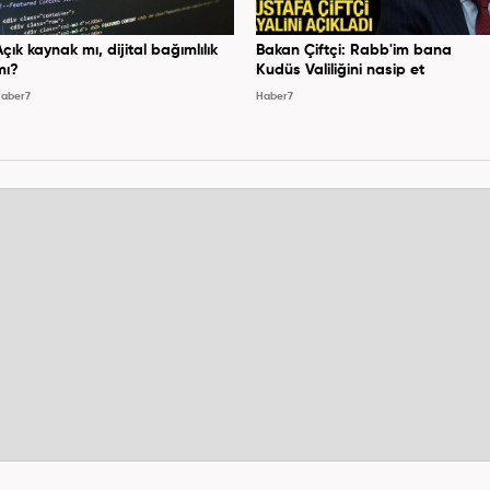
Açık kaynak mı, dijital bağımlılık
Bakan Çiftçi: Rabb'im bana
mı?
Kudüs Valiliğini nasip et
aber7
Haber7