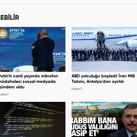
tmektedir. Mehmet Can Belören; Medya ve İletişim
ile Uluslararası İlişkiler bölümlerinden mezundur.
EBİLİR
Putin'in canlı yayında mikrofon
ABD yolculuğu başladı! İran Milli
müdahalesi sosyal medyada
Takımı, Antalya'dan ayrıldı
gündem oldu
Haber7
aber7