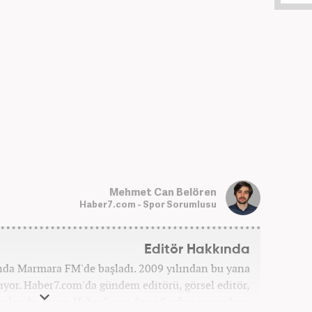
Mehmet Can Belören
Haber7.com - Spor Sorumlusu
Editör Hakkında
ında Marmara FM'de başladı. 2009 yılından bu yana
yor. Haber7.com'da gündem editörü, görsel editör,
 bulundu. Şu an Haber7.com Spor Sayfası sorumlusu