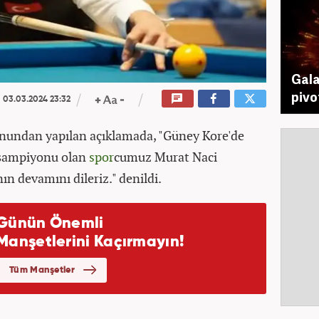
Gala
pivo
03.03.2024 23:32
onundan yapılan açıklamada, "Güney Kore'de
şampiyonu olan
spor
cumuz Murat Naci
nın devamını dileriz." denildi.