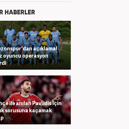
R HABERLER
zonspor'dan açıklama!
ız oyuncu operasyon
rdi
hçe ile anılan Pavlidis için
lık sorusuna kaçamak
ap