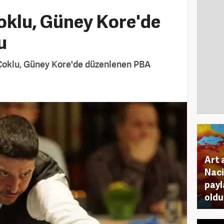
oklu, Güney Kore'de
u
 Çoklu, Güney Kore'de düzenlenen PBA
Art 
Naci
payl
old