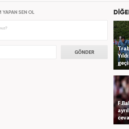
DİĞE
M YAPAN SEN OL
Trab
GÖNDER
Yıld
geçi
F.Ba
ayrı
cev