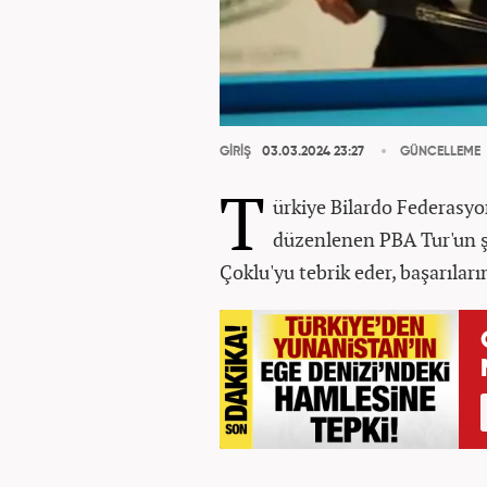
GİRİŞ
03.03.2024 23:27
GÜNCELLEME
T
ürkiye Bilardo Federasy
düzenlenen PBA Tur'un 
Çoklu'yu tebrik eder, başarıları