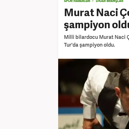
SPOR HABERLERİ
DIĞER BRANŞLAR
Murat Naci Ç
şampiyon old
Milli bilardocu Murat Naci
Tur'da şampiyon oldu.