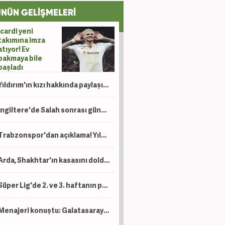
NÜN GELİŞMELERİ
Icardi yeni
takımına imza
atıyor! Ev
bakmaya bile
başladı
Yıldırım'ın kızı hakkında paylaşım yapan şahıs için tutuklama talebi!
İngiltere'de Salah sonrası gündem Türkiye: Süper Lig, Suudi Arabistan'a rakip oldu!
Trabzonspor'dan açıklama! Yıldız oyuncu operasyon geçirdi
Arda, Shakhtar'ın kasasını dolduracak! Devler prensinin peşinde
Süper Lig'de 2. ve 3. haftanın programları belli oldu! Beşiktaş maçına özel 'Ayar'
Menajeri konuştu: Galatasaray'dan gelen mektup var!