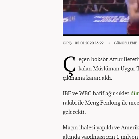
GİRİŞ
05.01.2020 16:29
GÜNCELLEME
Ç
eçen boksör Artur Beter
kalan Müslüman Uygur Tü
çıkmama kararı aldı.
IBF ve WBC hafif ağır sıklet
dü
rakibi ile Meng Fenlong ile me
gelecekti.
Maçın ihalesi yapıldı ve Ameri
altında yapılması için 1 milyon 3