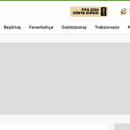
FIFA 2026
DÜNYA KUPASI
Beşiktaş
Fenerbahçe
Galatasaray
Trabzonspor
M