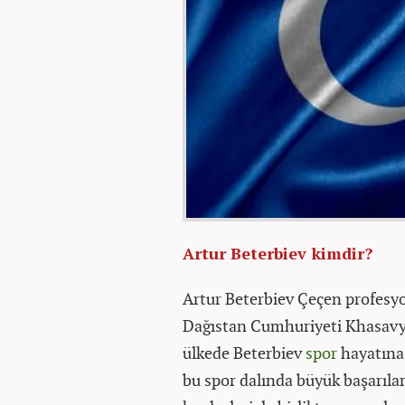
Artur Beterbiev kimdir?
Artur Beterbiev Çeçen profesyo
Dağıstan Cumhuriyeti Khasavyu
ülkede Beterbiev
spor
hayatına 
bu spor dalında büyük başarıla