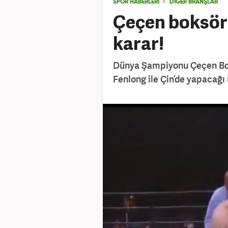
SPOR HABERLERİ
DIĞER BRANŞLAR
Çeçen boksörd
karar!
Dünya Şampiyonu Çeçen Boks
Fenlong ile Çin’de yapacağ