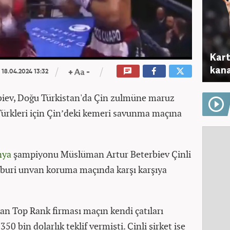
Kart
kana
18.04.2024 13:32
biev, Doğu Türkistan'da Çin zulmüne maruz
rkleri için Çin’deki kemeri savunma maçına
nya
şampiyonu Müslüman Artur Beterbiev Çinli
cburi unvan koruma maçında karşı karşıya
kan Top Rank firması maçın kendi çatıları
50 bin dolarlık teklif vermişti. Çinli şirket ise