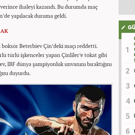
f verince ihaleyi kazandı. Bu durumda maç
Çin’de yapılacak duruma geldi.
GÜ
CAK
boksör Beterbiev Çin’deki maçı reddetti.
lü türlü işkenceler yapan Çinliler’e tokat gibi
ev, IBF dünya şampiyonluk unvanını bıraktığını
ğını duyurdu.