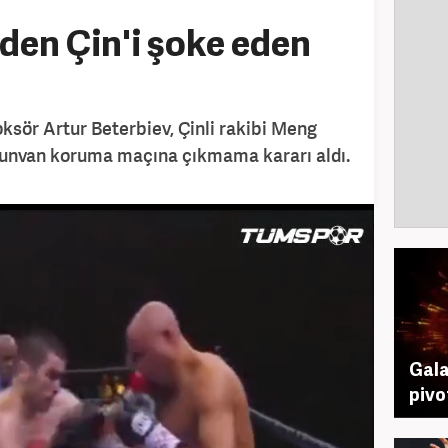
en Çin'i şoke eden
ör Artur Beterbiev, Çinli rakibi Meng
ı unvan koruma maçına çıkmama kararı aldı.
Gala
pivo