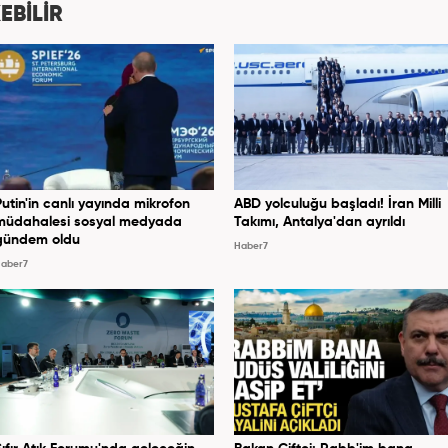
EBİLİR
Putin'in canlı yayında mikrofon
ABD yolculuğu başladı! İran Milli
müdahalesi sosyal medyada
Takımı, Antalya'dan ayrıldı
gündem oldu
Haber7
aber7