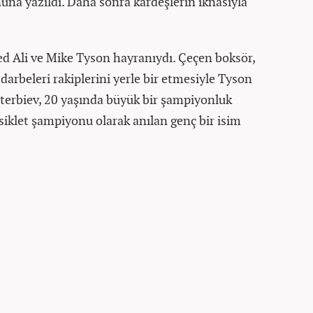
onuna yazıldı. Daha sonra kardeşlerin iknasıyla
 Ali ve Mike Tyson hayranıydı. Çeçen boksör,
k darbeleri rakiplerini yerle bir etmesiyle Tyson
eterbiev, 20 yaşında büyük bir şampiyonluk
siklet şampiyonu olarak anılan genç bir isim