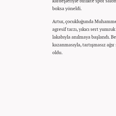
kardeşleriyle birlikte spor sal
boksa yöneldi.
Artur, çocukluğunda Muhammed
agresif tarzı, yıkıcı sert yumru
lakabıyla anılmaya başlandı. B
kazanmasıyla, tartışmasız ağır 
oldu.