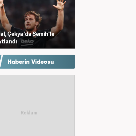
al, Çekya'da Semih'le
tlandı
Haberin Videosu