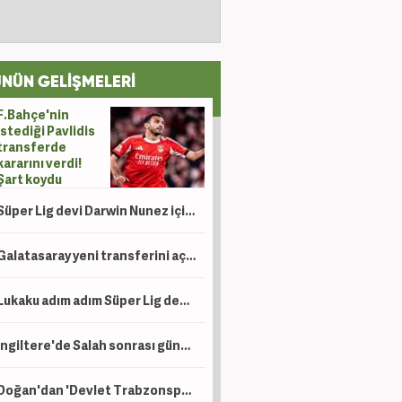
NÜN GELİŞMELERİ
F.Bahçe'nin
istediği Pavlidis
transferde
kararını verdi!
Şart koydu
Süper Lig devi Darwin Nunez için uçağı kaldırıyor!
Galatasaray yeni transferini açıkladı!
Lukaku adım adım Süper Lig devine! Peş peşe açıklamalar
İngiltere'de Salah sonrası gündem Türkiye: Süper Lig, Suudi Arabistan'a rakip oldu!
Doğan'dan 'Devlet Trabzonspor'a para veriyor iddialarına yalanlama! 'Ahlaksızca'