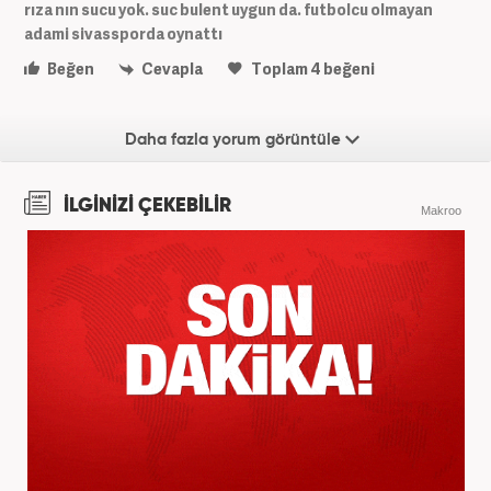
rıza nın sucu yok. suc bulent uygun da. futbolcu olmayan
adami sivassporda oynattı
Beğen
Cevapla
Toplam
4
beğeni
Daha fazla yorum görüntüle
İLGİNİZİ ÇEKEBİLİR
Makroo