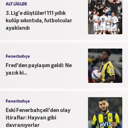
Haber7.com’da devam etmektedir.
ALT LİGLER
3. Lig'e düştüler! 111 yıllık
kulüp sıkıntıda, futbolcular
ayaklandı
Fenerbahçe
Fred'den paylaşım geldi: Ne
yazık ki...
Fenerbahçe
Eski Fenerbahçeli'den olay
itiraflar: Hayvan gibi
davranıyorlar