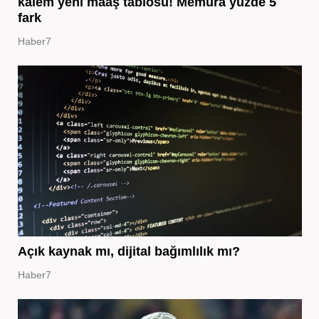
kalem yeni maaş tablosu! Memura yüzde 5
fark
Haber7
Açık kaynak mı, dijital bağımlılık mı?
Haber7