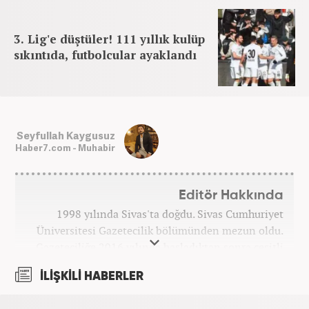
3. Lig'e düştüler! 111 yıllık kulüp
sıkıntıda, futbolcular ayaklandı
Seyfullah Kaygusuz
Haber7.com - Muhabir
Editör Hakkında
1998 yılında Sivas'ta doğdu. Sivas Cumhuriyet
Üniversitesi Gazetecilik bölümünden mezun oldu.
Gazeteciliğe 2016 yılında başladıktan sonra çeşitli
TV, ajans ve haber sitelerinde görev aldı. 2021
İLİŞKİLİ HABERLER
yılında Haber7.com ailesine dahil oldu. Osmanlıca
ve İngilizce bilmektedir. Mesleki hayatına