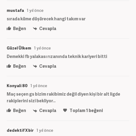
mustafa
1 yıl önce
sırada küme düşürecek hangi takım var
Beğen
Cevapla
Güzel Ülkem
1 yıl önce
Demekki fb yalakası rızanında teknik kariyeri bitti
Beğen
Cevapla
Konyali 80
1 yıl önce
Maç seçen gs bizim rakibimiz değil diyen kişi bir alt ligde
rakiplerini sizi bekliyor..
Beğen
Cevapla
Toplam
1
beğeni
dedektif X bir
1 yıl önce