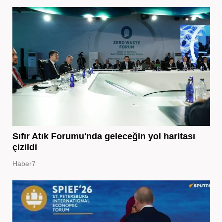
Sıfır Atık Forumu'nda geleceğin yol haritası
çizildi
Haber7