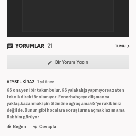
21
YORUMLAR
TÜMÜ
Bir Yorum Yapın
VEYSEL KİRAZ
1 yıl önce
6S ona yeni bir takım bulur. 6S yalakalığı yapmıyorsa zaten
teknik direktör olamıyor. Fenerbahçeye düşmanca
yaklaş,kazanmak için ölümüne uğraş ama 6S'ye rakibimiz
değil de. Bunun gibi hocalara soruşturma açmak lazım ama
Rabbim görüyor
Beğen
Cevapla