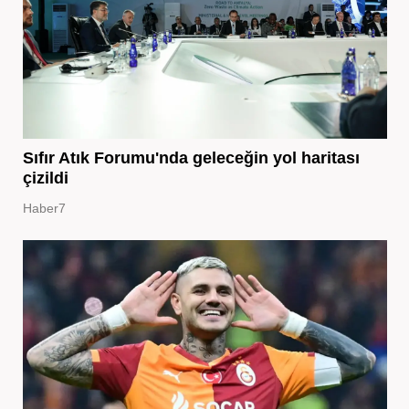
Sıfır Atık Forumu'nda geleceğin yol haritası
çizildi
Haber7