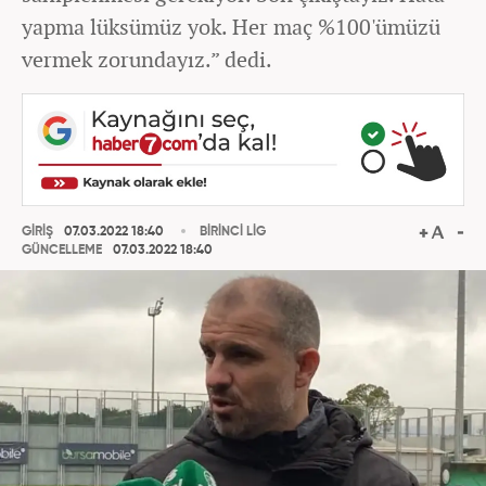
yapma lüksümüz yok. Her maç %100'ümüzü
vermek zorundayız.” dedi.
GİRİŞ
07.03.2022 18:40
BİRİNCİ LİG
GÜNCELLEME
07.03.2022 18:40