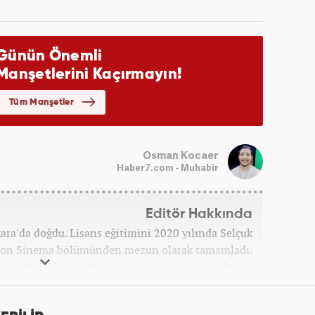
Osman Kocaer
Haber7.com - Muhabir
Editör Hakkında
a'da doğdu. Lisans eğitimini 2020 yılında Selçuk
zyon Sinema bölümünden mezun olarak tamamladı.
onya'da başladı. 2022'nin Haziran ayından itibaren
Haber7.com'da mesleki hayatına devam etmektedir.