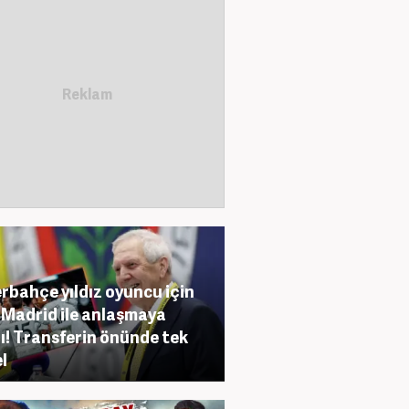
rbahçe yıldız oyuncu için
 Madrid ile anlaşmaya
ı! Transferin önünde tek
l