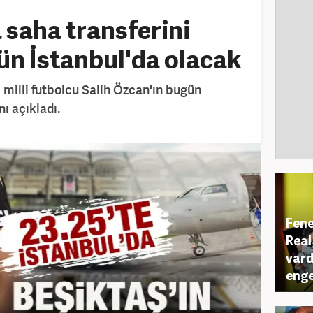
 saha transferini
n İstanbul'da olacak
 milli futbolcu Salih Özcan'ın bugün
nı açıkladı.
Fene
Real
vard
enge