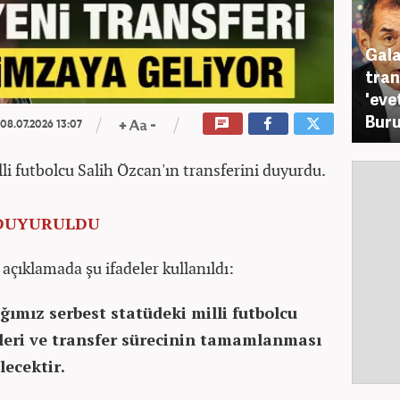
Gala
tran
'eve
Buru
08.07.2026 13:07
illi futbolcu Salih Özcan'ın transferini duyurdu.
İ DUYURULDU
açıklamada şu ifadeler kullanıldı:
ımız serbest statüdeki milli futbolcu
lleri ve transfer sürecinin tamamlanması
lecektir.