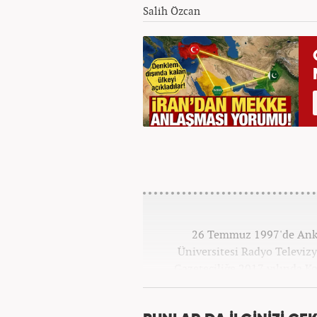
Salih Özcan
26 Temmuz 1997'de Ankar
Üniversitesi Radyo Televi
Gazeteciliğe 2017 yılında K