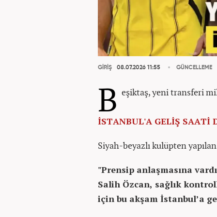
GİRİŞ
08.07.2026 11:55
GÜNCELLEME
B
eşiktaş, yeni transferi m
İSTANBUL'A GELİŞ SAAT
Siyah-beyazlı kulüpten yapılan 
"Prensip anlaşmasına vardığ
Salih Özcan, sağlık kontro
için bu akşam İstanbul’a ge