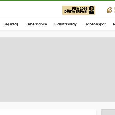
FIFA 2026
DÜNYA KUPASI
Beşiktaş
Fenerbahçe
Galatasaray
Trabzonspor
M