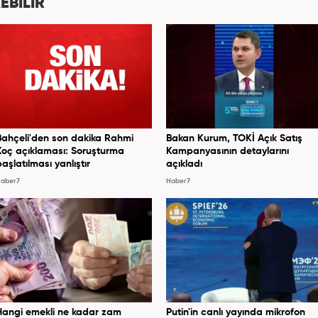
EBİLİR
Bahçeli'den son dakika Rahmi
Bakan Kurum, TOKİ Açık Satış
Koç açıklaması: Soruşturma
Kampanyasının detaylarını
başlatılması yanlıştır
açıkladı
aber7
Haber7
Hangi emekli ne kadar zam
Putin'in canlı yayında mikrofon