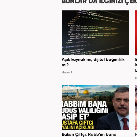
BUNLAR DA İLGİNİZİ ÇEK
Açık kaynak mı, dijital bağımlılık
mı?
Haber7
H
Bakan Çiftçi: Rabb'im bana