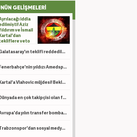
NÜN GELİŞMELERİ
Ayrılacağı iddia
edilmişti! Aziz
Yıldırım ve İsmail
Kartal'dan
tekliflere veto
Galatasaray'ın teklifi reddedilmişti! Yıldız isim sedyeyle oyundan çıktı
Fenerbahçe'nin yıldızı Amedspor yolunda! Görüşmeler sürüyor
Kartal'a Vlahovic müjdesi! Beklenen haber geldi
Dünyada en çok takipçisi olan futbolcular: Ronaldo açık ara zirvede! Peki Salah kaçıncı?
Avrupa'da yılın transfer bombası patlayabilir! Arda Güler için 115 milyon euroluk teklif
Trabzonspor'dan sosyal medyayı sallayan Salah göndermesi: Bizde rüyalar gerçek olur