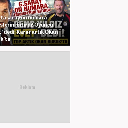
tasaray on numara
sferini bitirdi! Oyuncu
t' dedi: Karar artık Okan
k'ta