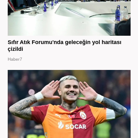
Sıfır Atık Forumu'nda geleceğin yol haritası
çizildi
Haber7