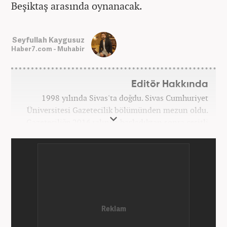
Beşiktaş arasında oynanacak.
Seyfullah Kaygusuz
Haber7.com - Muhabir
Editör Hakkında
1998 yılında Sivas'ta doğdu. Sivas Cumhuriyet
Üniversitesi Gazetecilik bölümünden mezun oldu.
Gazeteciliğe 2016 yılında başladıktan sonra çeşitli
TV, ajans ve haber sitelerinde görev aldı. 2021
yılında Haber7.com ailesine dahil oldu. Osmanlıca
ve İngilizce bilmektedir. Mesleki hayatına
Haber7.com’da devam etmektedir.