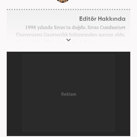
Editör Hakkında
1998 yılında Sivas'ta doğdu. Sivas Cumhuriyet
Üniversitesi Gazetecilik bölümünden mezun oldu.
Gazeteciliğe 2016 yılında başladıktan sonra çeşitli
TV, ajans ve haber sitelerinde görev aldı. 2021
yılında Haber7.com ailesine dahil oldu. Osmanlıca
ve İngilizce bilmektedir. Mesleki hayatına
Haber7.com’da devam etmektedir.