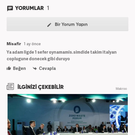
1
YORUMLAR
Bir Yorum Yapın
Misafir
1 ay önce
Ya adam ligde 1 sefer oynamamis.simdide takim italyan
coplugune donecek gibi duruyo
Beğen
Cevapla
İLGİNİZİ ÇEKEBİLİR
Makroo