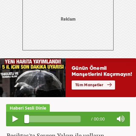
/
00:00
Beşiktaş'ta Sergen Yalçın ile yolların