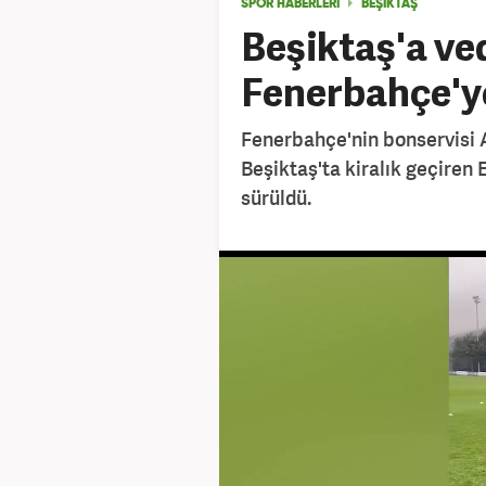
SPOR HABERLERİ
BEŞIKTAŞ
Beşiktaş'a ve
Fenerbahçe'ye
Fenerbahçe'nin bonservisi 
Beşiktaş'ta kiralık geçiren E
sürüldü.