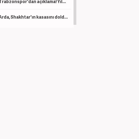
Trabzonspor'dan açıklama! Yıldız oyuncu operasyon geçirdi
Arda, Shakhtar'ın kasasını dolduracak! Devler prensinin peşinde