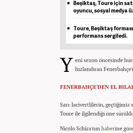
Beşiktaş, Toure için sa
oyuncu, sosyal medya üz
Toure, Beşiktaş formasıy
performans sergiledi.
Y
eni sezon öncesinde hüc
hızlandıran Fenerbahçe'ni
FENERBAHÇE'DEN EL BILA
Sarı-lacivertlilerin, geçtiğimiz 
Toure ile ilgilendiği öne sürüld
Nicolo Schira'nın
haber
ine gör