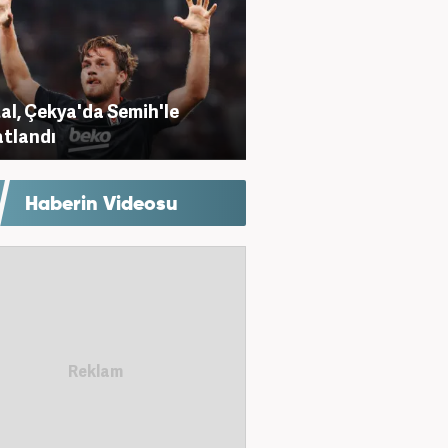
al, Çekya'da Semih'le
tlandı
Haberin Videosu