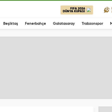
FIFA 2026
DÜNYA KUPASI
Beşiktaş
Fenerbahçe
Galatasaray
Trabzonspor
M