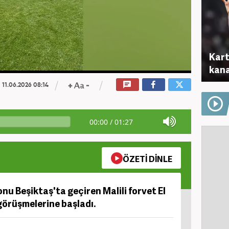
Kart
kana
11.06.2026 08:14
00:00
/
01:27
ÖZETİ DİNLE
u Beşiktaş'ta geçiren Malili forvet El
 görüşmelerine başladı.