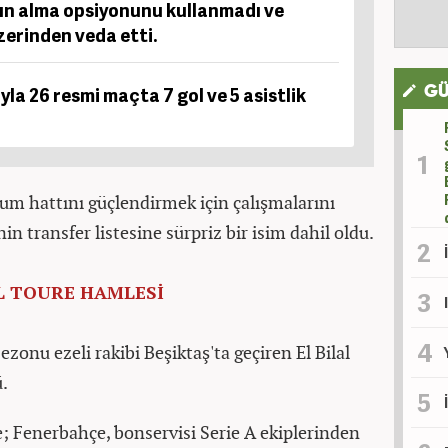
tın alma opsiyonunu kullanmadı ve
erinden veda etti.
la 26 resmi maçta 7 gol ve 5 asistlik
GÜ
um hattını güçlendirmek için çalışmalarını
n transfer listesine sürpriz bir isim dahil oldu.
L TOURE HAMLESİ
sezonu ezeli rakibi Beşiktaş'ta geçiren El Bilal
ü.
e; Fenerbahçe, bonservisi Serie A ekiplerinden