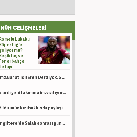
NÜN GELİŞMELERİ
Romelu Lukaku
Süper Lig'e
geliyor mu?
Beşiktaş ve
Fenerbahçe
detayı
İmzalar atıldı! Eren Derdiyok, Galatasaray'da göreve getirildi
Icardi yeni takımına imza atıyor! Ev bakmaya bile başladı
Yıldırım'ın kızı hakkında paylaşım yapan şahıs için tutuklama talebi!
İngiltere'de Salah sonrası gündem Türkiye: Süper Lig, Suudi Arabistan'a rakip oldu!