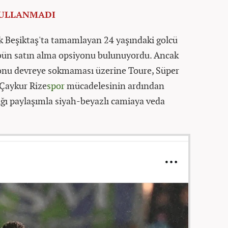
KULLANMADI
ak Beşiktaş'ta tamamlayan 24 yaşındaki golcü
übün satın alma opsiyonu bulunuyordu. Ancak
onu devreye sokmaması üzerine Toure, Süper
 Çaykur Rize
spor
mücadelesinin ardından
ğı paylaşımla siyah-beyazlı camiaya veda