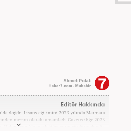
Ahmet Polat
Haber7.com - Muhabir
Editör Hakkında
’da doğdu. Lisans eğitimini 2023 yılında Marmara
münden mezun olarak tamamladı. Gazeteciliğe 2023
 an Haber7.com’da mesleki hayatını sürdürmektedir.