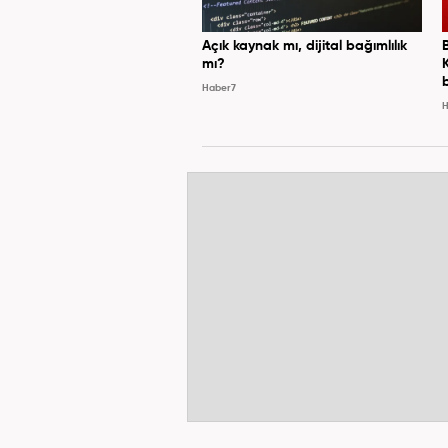
Açık kaynak mı, dijital bağımlılık
mı?
Haber7
H