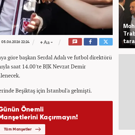
Moha
Trab
tara
05.06.2026 22:24
ya göre başkan Serdal Adalı ve futbol direktörü
mıyla saat 14.00'te BJK Nevzat Demir
nlenecek.
rinde Beşiktaş için İstanbul'a gelmişti.