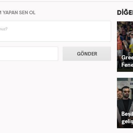
DİĞE
M YAPAN SEN OL
GÖNDER
Gree
Fene
Beşi
geli