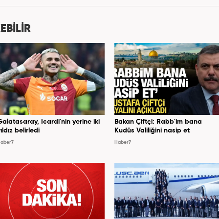
EBİLİR
Galatasaray, Icardi'nin yerine iki
Bakan Çiftçi: Rabb'im bana
ıldız belirledi
Kudüs Valiliğini nasip et
aber7
Haber7