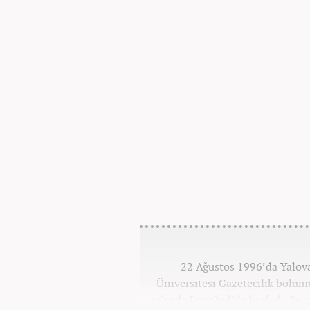
22 Ağustos 1996’da Yalova
Üniversitesi Gazetecilik bölü
yılında İstanbul’da başladı. Şu