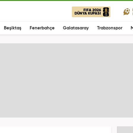
FIFA 2026
DÜNYA KUPASI
Beşiktaş
Fenerbahçe
Galatasaray
Trabzonspor
M