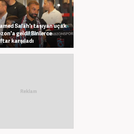
med Salah'ı taşıyan uçak
zon'a geldi! Binlerce
ftar karşıladı