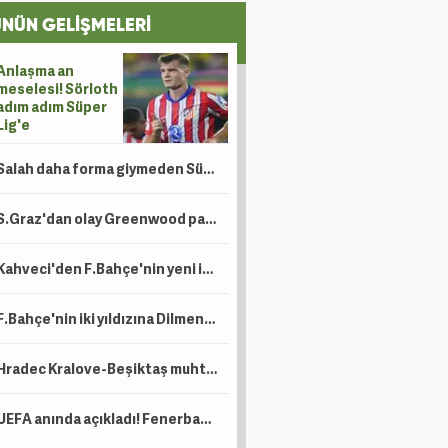
NÜN GELİŞMELERİ
Anlaşma an
meselesi! Sörloth
adım adım Süper
Lig'e
Salah daha forma giymeden Süper Lig tarihine adını yazdırdı! Osimhen'i geride bıraktı
S.Graz'dan olay Greenwood paylaşımı! Kısa sürede gündem oldu
Kahveci'den F.Bahçe'nin yeni ikilisine büyük övgü: Bağırıyor...
F.Bahçe'nin iki yıldızına Dilmen'den tam not: Sakın ha dedirtti
Hradec Kralove-Beşiktaş muhtemel 11'ler
UEFA anında açıkladı! Fenerbahçe'nin zaferi sonrası ülke sıralamasında 2 güzel haber