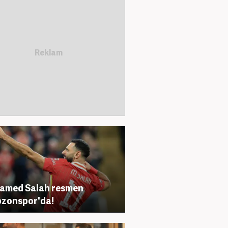
amed Salah resmen
zonspor'da!