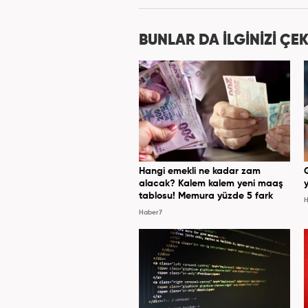
BUNLAR DA İLGİNİZİ ÇEK
Hangi emekli ne kadar zam
alacak? Kalem kalem yeni maaş
y
tablosu! Memura yüzde 5 fark
H
Haber7