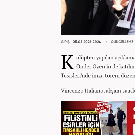
GİRİŞ
05.06.2026 22:24
GÜNCELLEME
K
ulüpten yapılan açıklama
Önder Özen'in de katılı
Tesisleri'nde imza töreni düze
Vincenzo Italiano, akşam saatle