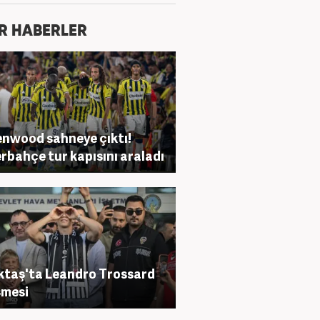
R HABERLER
nwood sahneye çıktı!
rbahçe tur kapısını araladı
ktaş'ta Leandro Trossard
şmesi