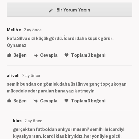
Bir Yorum Yapın
Melih c
2 ay önce
Rafa Silva sizi küçük gördü. İcardi daha küçük görür.
Oynamaz
Beğen
Cevapla
Toplam
3
beğeni
ali veli
2 ay önce
semih bundan on gömlek daha üstün ve genç topçu koşan
mücedele eder paraları buna yazık etmeyin
Beğen
Cevapla
Toplam
3
beğeni
klas
2 ay önce
gerçekten futboldan anlıyor musun? semih ile icardiyi
kıyaslıyorsun. icardi klas bir yıldız, her yönüyle golcü.