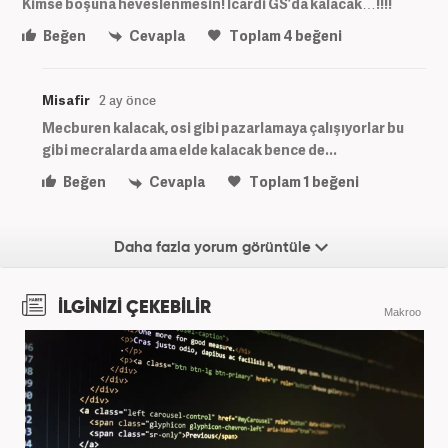
Kimse boşuna heveslenmesin! İcardi GS’da kalacak…!!!!
Beğen
Cevapla
Toplam
4
beğeni
Misafir
2 ay önce
Mecburen kalacak, osi gibi pazarlamaya çalışıyorlar bu
gibi mecralarda ama elde kalacak bence de...
Beğen
Cevapla
Toplam
1
beğeni
Daha fazla yorum görüntüle
İLGİNİZİ ÇEKEBİLİR
Makroo