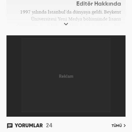
Editör Hakkında
1997 yılında İstanbul'da dünyaya geldi. Beykent
Üniversitesi Yeni Medya bölümünde lisans
eğitimini tamamladı. Okuldan mezun olduğundan
bu yana medya sektörünün birçok kuruluşunda spor
editörü ve spor muhabiri pozisyonlarında çalıştı.
Kariyerine Mart 2026'dan beri Haber7.com'da spor
editörü olarak devam etmektedir.
24
YORUMLAR
TÜMÜ