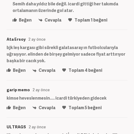
Semih daha yıldız bile değil. icardi gittiği her takımda
ortalamanın üzerinde gol atar.
Beğen
Cevapla
Toplam
1
beğeni
Ata Ersoy
2 ay önce
bjk leş kargası gibi sürekli galatasaray ın futbolcularıyla
uğraşıyor. elinden de birşey gelmiyor sadece fiyat arttırıyor
başka bir cacık yok.
Beğen
Cevapla
Toplam
4
beğeni
garip memo
2 ay önce
kimse heveslenmesin.... icardi türkiyeden gidecek
Beğen
Cevapla
Toplam
5
beğeni
ULTRAGS
2 ay önce