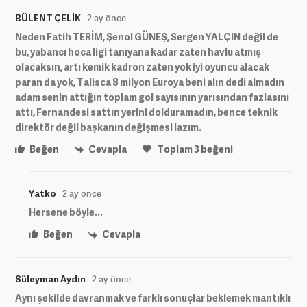
BÜLENT ÇELİK
2 ay önce
Neden Fatih TERİM, Şenol GÜNEŞ, Sergen YALÇIN değil de
bu, yabancı hoca ligi tanıyana kadar zaten havlu atmış
olacaksın, artı kemik kadron zaten yok iyi oyuncu alacak
paran da yok, Talisca 8 milyon Euroya beni alın dedi almadın
adam senin attığın toplam gol sayısının yarısından fazlasını
attı, Fernandesi sattın yerini dolduramadın, bence teknik
direktör değil başkanın değişmesi lazım.
Beğen
Cevapla
Toplam
3
beğeni
Yatko
2 ay önce
Hersene böyle...
Beğen
Cevapla
Süleyman Aydın
2 ay önce
Aynı şekilde davranmak ve farklı sonuçlar beklemek mantıklı