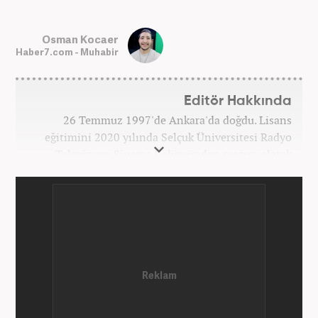
Osman Kocaer
Haber7.com - Muhabir
Editör Hakkında
26 Temmuz 1997'de Ankara'da doğdu. Lisans
eğitimini 2020 yılında Selçuk Üniversitesi Radyo
Televizyon Sinema bölümünden mezun olarak
tamamladı. Gazeteciliğe 2017 yılında Konya'da
başladı. 2022'nin Haziran ayından itibaren
Haber7.com'da mesleki hayatına devam etmektedir.