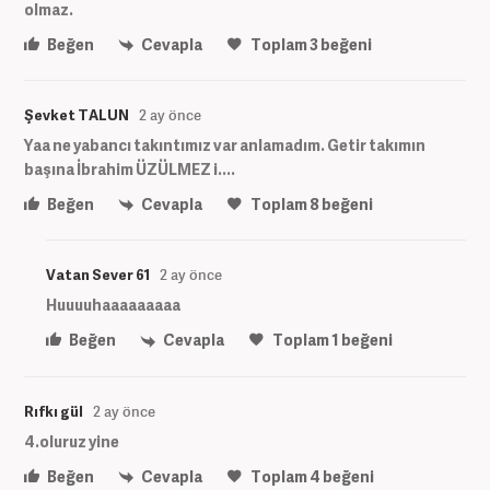
olmaz.
Beğen
Cevapla
Toplam
3
beğeni
Şevket TALUN
2 ay önce
Yaa ne yabancı takıntımız var anlamadım. Getir takımın
başına İbrahim ÜZÜLMEZ i....
Beğen
Cevapla
Toplam
8
beğeni
Vatan Sever 61
2 ay önce
Huuuuhaaaaaaaaa
Beğen
Cevapla
Toplam
1
beğeni
Rıfkı gül
2 ay önce
4.oluruz yine
Beğen
Cevapla
Toplam
4
beğeni