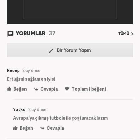
37
YORUMLAR
TÜMÜ
Bir Yorum Yapın
Recep
2 ay önce
Ertuğrul sağlam en iyisi
Beğen
Cevapla
Toplam
1
beğeni
Yatko
2 ay önce
Avrupa'ya çıkmış futbolu ile çoşturacak lazım
Beğen
Cevapla