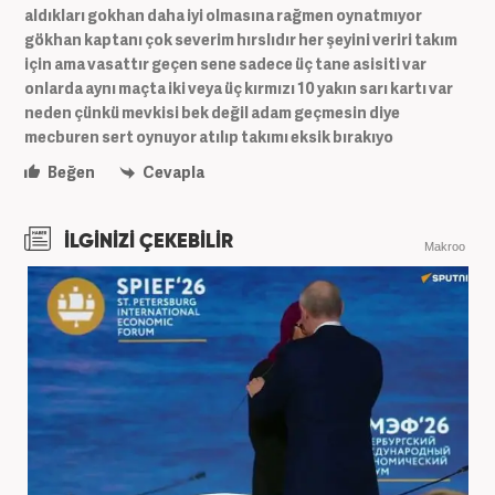
aldıkları gokhan daha iyi olmasına rağmen oynatmıyor
gökhan kaptanı çok severim hırslıdır her şeyini veriri takım
için ama vasattır geçen sene sadece üç tane asisiti var
onlarda aynı maçta iki veya üç kırmızı 10 yakın sarı kartı var
neden çünkü mevkisi bek değil adam geçmesin diye
mecburen sert oynuyor atılıp takımı eksik bırakıyo
Beğen
Cevapla
İLGİNİZİ ÇEKEBİLİR
Makroo