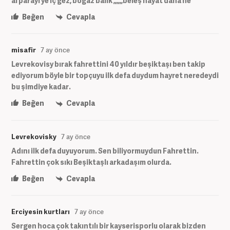
al parayı ye iç gez, boğaz balık ,,,,,,beleş hayat daha ne
Beğen
Cevapla
misafir
7 ay önce
Levrekovisy bırak fahrettini 40 yıldır beşiktaşı ben takip
ediyorum böyle bir topçuyu ilk defa duydum hayret neredeydi
bu şimdiye kadar.
Beğen
Cevapla
Levrekovisky
7 ay önce
Adını ilk defa duyuyorum. Sen biliyormuydun Fahrettin.
Fahrettin çok sıkı Beşiktaşlı arkadaşım olurda.
Beğen
Cevapla
Erciyesin kurtları
7 ay önce
Sergen hoca çok takıntılı bir kayserisporlu olarak bizden