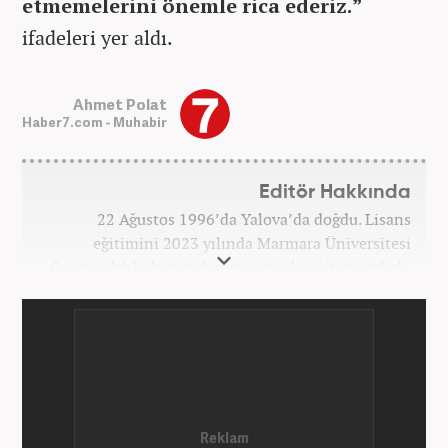
etmemelerini önemle rica ederiz.”
ifadeleri yer aldı.
Ahmet Polat
Haber7.com - Muhabir
Editör Hakkında
22 Ağustos 1996’da Yalova’da doğdu. Lisans
eğitimini 2023 yılında Marmara Üniversitesi
Gazetecilik bölümünden mezun olarak tamamladı.
Gazeteciliğe 2023 yılında İstanbul’da başladı. Şu an
Haber7.com’da mesleki hayatını sürdürmektedir.