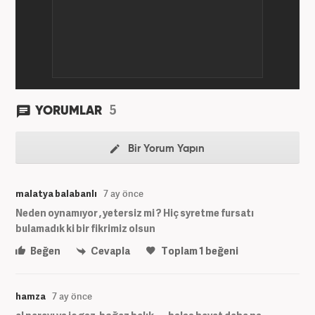
5
YORUMLAR
Bir Yorum Yapın
malatya balabanlı
7 ay önce
Neden oynamıyor , yetersiz mi ? Hiç syretme fursatı
bulamadık ki bir fikrimiz olsun
Beğen
Cevapla
Toplam
1
beğeni
hamza
7 ay önce