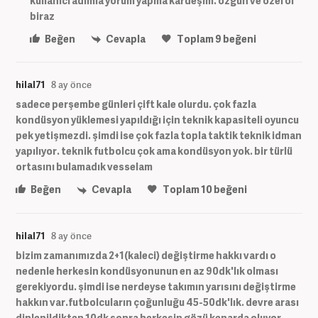
kullanıcı adımla yorum yapma kardeşim. özgün ve özel ol
biraz
Beğen
Cevapla
Toplam
9
beğeni
hilal71
8 ay önce
sadece perşembe günleri çift kale olurdu. çok fazla
kondüsyon yüklemesi yapıldığı için teknik kapasiteli oyuncu
pek yetişmezdi. şimdi ise çok fazla topla taktik teknik idman
yapılıyor. teknik futbolcu çok ama kondüsyon yok. bir türlü
ortasını bulamadık vesselam
Beğen
Cevapla
Toplam
10
beğeni
hilal71
8 ay önce
bizim zamanımızda 2+1(kaleci) değiştirme hakkı vardı o
nedenle herkesin kondüsyonunun en az 90dk'lık olması
gerekiyordu. şimdi ise nerdeyse takımın yarısını değiştirme
hakkın var.futbolcuların çoğunluğu 45-50dk'lık. devre arası
dinlenildikten 10dk sonra herkesin gözü kenarda oluyor