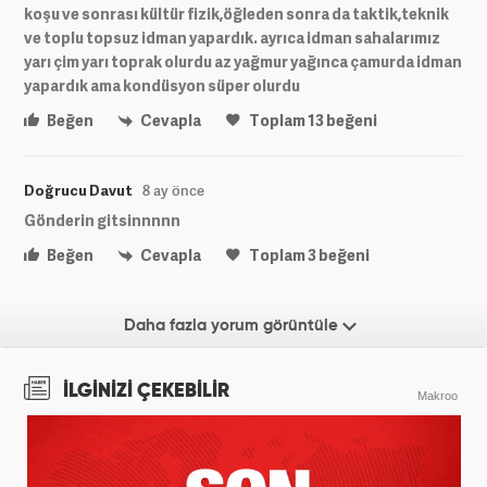
koşu ve sonrası kültür fizik,öğleden sonra da taktik,teknik
ve toplu topsuz idman yapardık. ayrıca idman sahalarımız
yarı çim yarı toprak olurdu az yağmur yağınca çamurda idman
yapardık ama kondüsyon süper olurdu
Beğen
Cevapla
Toplam
13
beğeni
Doğrucu Davut
8 ay önce
Gönderin gitsinnnnn
Beğen
Cevapla
Toplam
3
beğeni
Daha fazla yorum görüntüle
İLGİNİZİ ÇEKEBİLİR
Makroo