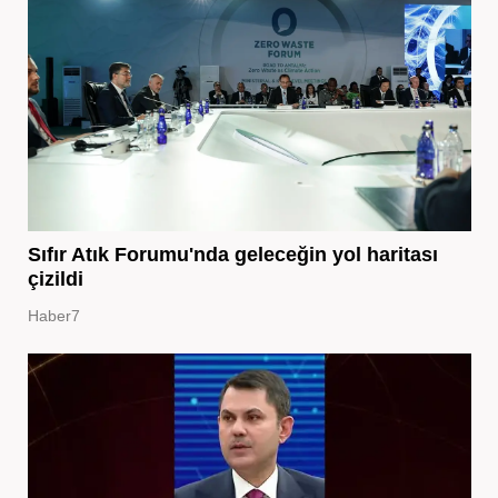
Sıfır Atık Forumu'nda geleceğin yol haritası
çizildi
Haber7