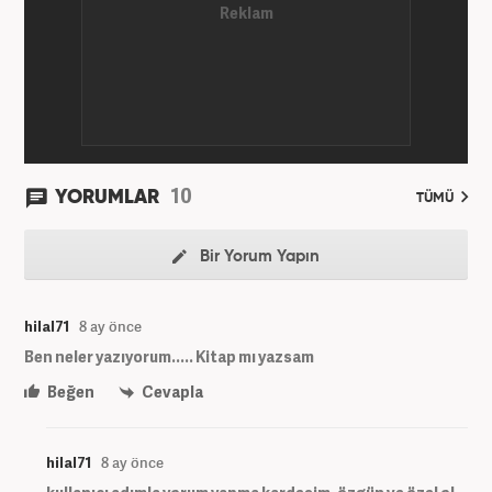
10
YORUMLAR
TÜMÜ
Bir Yorum Yapın
hilal71
8 ay önce
Ben neler yazıyorum..... Kitap mı yazsam
Beğen
Cevapla
hilal71
8 ay önce