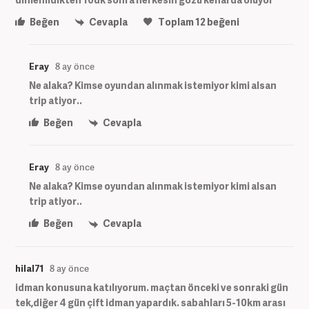
Beğen
Cevapla
Toplam
12
beğeni
Eray
8 ay önce
Ne alaka? Kimse oyundan alınmak istemiyor kimi alsan
trip atiyor..
Beğen
Cevapla
Eray
8 ay önce
Ne alaka? Kimse oyundan alınmak istemiyor kimi alsan
trip atiyor..
Beğen
Cevapla
hilal71
8 ay önce
idman konusuna katılıyorum. maçtan önceki ve sonraki gün
tek,diğer 4 gün çift idman yapardık. sabahları 5-10km arası