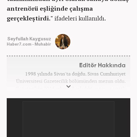
antrenörü eşliğinde çalışma
gerçekleştirdi."
ifadeleri kullanıldı.
Seyfullah Kaygusuz
Haber7.com - Muhabir
Editör Hakkında
1998 yılında Sivas'ta doğdu. Sivas Cumhuriyet
Üniversitesi Gazetecilik bölümünden mezun oldu.
Gazeteciliğe 2016 yılında başladıktan sonra çeşitli
TV, ajans ve haber sitelerinde görev aldı. 2021
yılında Haber7.com ailesine dahil oldu. Osmanlıca
ve İngilizce bilmektedir. Mesleki hayatına
Haber7.com’da devam etmektedir.