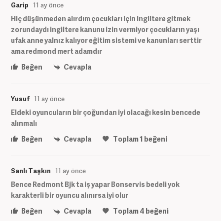
Garip
11 ay önce
Hiç düşünmeden alırdım çocukları için ingiltere gitmek
zorundaydı ingiltere kanunu izin vermiyor çocukların yaşı
ufak anne yalnız kalıyor eğitim sistemi ve kanunları serttir
ama redmond mert adamdır
Beğen
Cevapla
Yusuf
11 ay önce
Eldeki oyuncuların bir çoğundan iyi olacağı kesin bencede
alınmalı
Beğen
Cevapla
Toplam
1
beğeni
Sanlı Taşkın
11 ay önce
Bence Redmont Bjk ta iş yapar Bonservis bedeli yok
karakterli bir oyuncu alınırsa iyi olur
Beğen
Cevapla
Toplam
4
beğeni