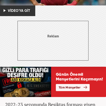
VİDEO'YA GİT
2022-23 sezonunda Beşiktaş forması giyen