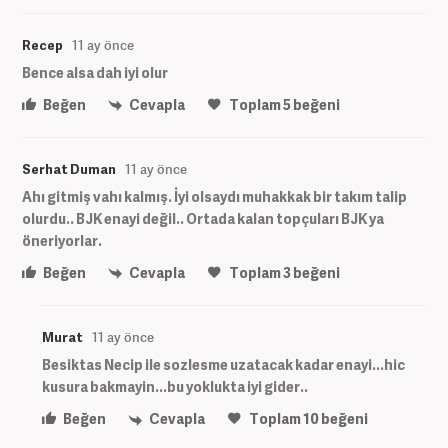
Recep
11 ay önce
Bence alsa dah iyi olur
Beğen
Cevapla
Toplam
5
beğeni
Serhat Duman
11 ay önce
Ahı gitmiş vahı kalmış. İyi olsaydı muhakkak bir takım talip
olurdu.. BJK enayi değil.. Ortada kalan topçuları BJK ya
öneriyorlar.
Beğen
Cevapla
Toplam
3
beğeni
Murat
11 ay önce
Besiktas Necip ile sozlesme uzatacak kadar enayi...hic
kusura bakmayin...bu yoklukta iyi gider..
Beğen
Cevapla
Toplam
10
beğeni