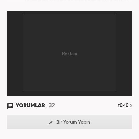
Televizyon Sinema bölümünden mezun olarak
tamamladı. Gazeteciliğe 2017 yılında Konya'da
başladı. 2022'nin Haziran ayından itibaren
Haber7.com'da mesleki hayatına devam etmektedir.
32
YORUMLAR
TÜMÜ
Bir Yorum Yapın