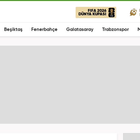
FIFA 2026
DÜNYA KUPASI
Beşiktaş
Fenerbahçe
Galatasaray
Trabzonspor
M