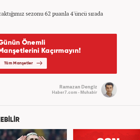
ıraktığımız sezonu 62 puanla 4'üncü sırada
Ramazan Dengiz
Haber7.com - Muhabir
EBİLİR