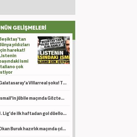
NÜN GELİŞMELERİ
Beşiktaş'tan
dünya yıldızları
için harekat!
Listenin
başındaki ismi
Italiano çok
istiyor
Galatasaray'a Villarreal şoku! Taraftardan yönetime sert tepki
İsmail'in jübile maçında Göztepe, Trabzonspor'u mağlup etti
1. Lig'de ilk haftadan gol düellosu! Sezona flaş başlangıç
Okan Buruk hazırlık maçında çıldırdı! 5. dakikada kırmızı kart gördü