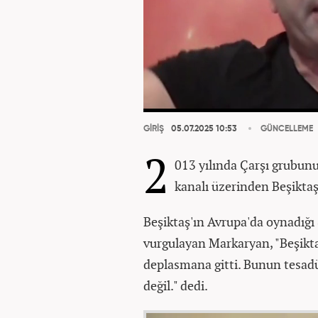
GİRİŞ
05.07.2025 10:53
GÜNCELLEME
2
013 yılında Çarşı grubun
kanalı üzerinden Beşiktaş'
Beşiktaş'ın Avrupa'da oynadığı
vurgulayan Markaryan, "Beşikt
deplasmana gitti. Bunun tesadüf
değil." dedi.