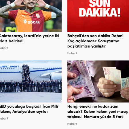
Galatasaray, Icardi'nin yerine iki
Bahçeli'den son dakika Rahmi
ıldız belirledi
Koç açıklaması: Soruşturma
başlatılması yanlıştır
aber7
Haber7
ABD yolculuğu başladı! İran Milli
Hangi emekli ne kadar zam
Takımı, Antalya'dan ayrıldı
alacak? Kalem kalem yeni maaş
tablosu! Memura yüzde 5 fark
aber7
Haber7