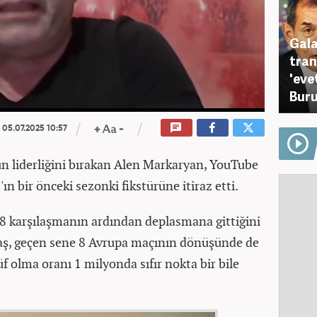
Gala
tran
'eve
Buru
05.07.2025 10:57
un liderliğini bırakan Alen Markaryan, YouTube
ın bir önceki sezonki fikstürüne itiraz etti.
 8 karşılaşmanın ardından deplasmana gittiğini
aş, geçen sene 8 Avrupa maçının dönüşünde de
 olma oranı 1 milyonda sıfır nokta bir bile