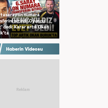
tasaray on numara
sferini bitirdi! Oyuncu
t' dedi: Karar artık Okan
k'ta
Haberin Videosu