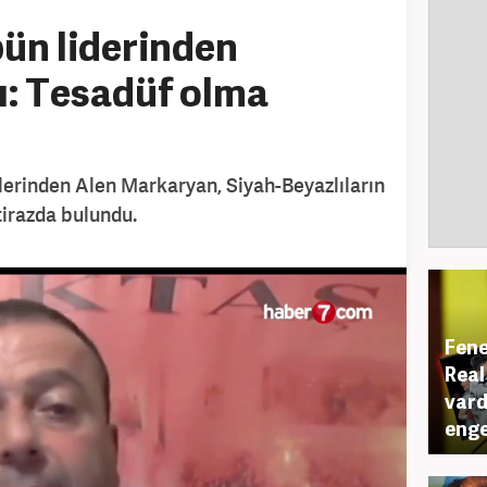
bün liderinden
azı: Tesadüf olma
rlerinden Alen Markaryan, Siyah-Beyazlıların
itirazda bulundu.
Fene
Real
vard
enge