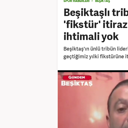
SPOR HABERLERİ
BEŞIKTAŞ
Beşiktaşlı tri
'fikstür' itir
ihtimali yok
Beşiktaş'ın ünlü tribün lide
geçtiğimiz yılki fikstürüne 