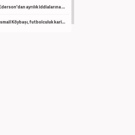
Ederson'dan ayrılık iddialarına Türkçe cevap
İsmail Köybaşı, futbolculuk kariyerine gözyaşlarıyla veda etti!