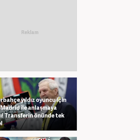
rbahçe yıldız oyuncu için
 Madrid ile anlaşmaya
ı! Transferin önünde tek
l