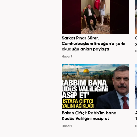
Şarkıcı Pınar Sürer,
Cumhurbaşkanı Erdoğan'a şarkı
y
okuduğu anları paylaştı
H
Haber7
Bakan Çiftçi: Rabb'im bana
Kudüs Valiliğini nasip et
Haber7
H