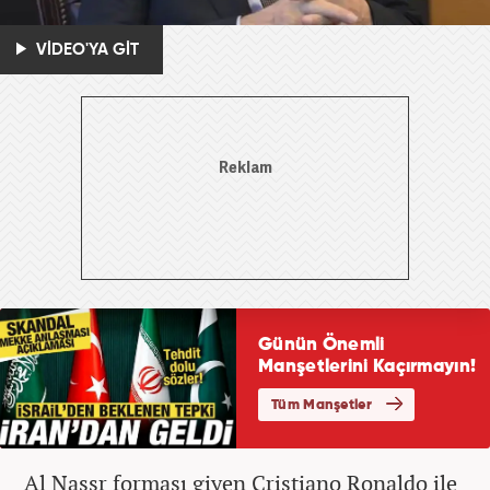
VİDEO'YA GİT
Al Nassr forması giyen Cristiano Ronaldo ile