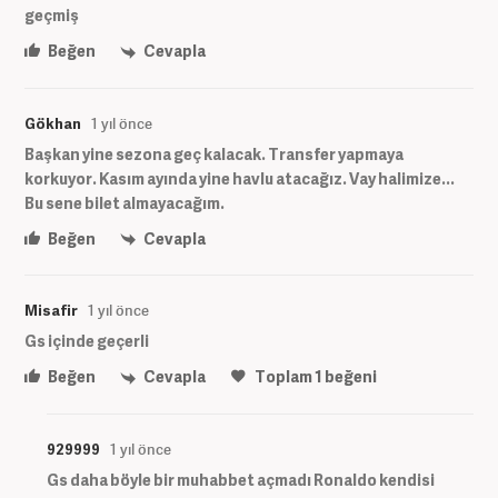
geçmiş
Beğen
Cevapla
Gökhan
1 yıl önce
Başkan yine sezona geç kalacak. Transfer yapmaya
korkuyor. Kasım ayında yine havlu atacağız. Vay halimize...
Bu sene bilet almayacağım.
Beğen
Cevapla
Misafir
1 yıl önce
Gs içinde geçerli
Beğen
Cevapla
Toplam
1
beğeni
929999
1 yıl önce
Gs daha böyle bir muhabbet açmadı Ronaldo kendisi