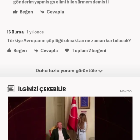
gönderim yapmis gs elimi bile sürmem demisti
Beğen
Cevapla
16 Bursa
1 yıl önce
Türkiye Avrupanın çöplüğü olmaktan ne zaman kurtulacak?
Beğen
Cevapla
Toplam
2
beğeni
Daha fazla yorum görüntüle
İLGİNİZİ ÇEKEBİLİR
Makroo