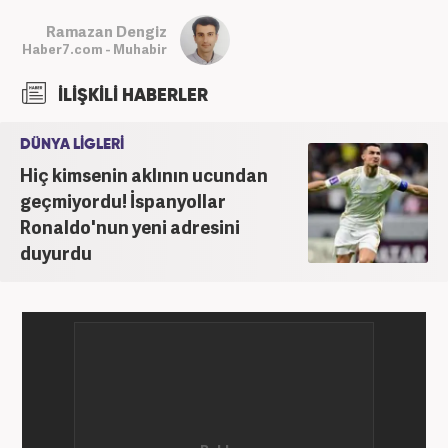
Ramazan Dengiz
Haber7.com - Muhabir
İLİŞKİLİ HABERLER
DÜNYA LİGLERİ
Hiç kimsenin aklının ucundan
geçmiyordu! İspanyollar
Ronaldo'nun yeni adresini
duyurdu