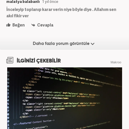
malatya balabanlı
1 yıl önce
İnceleyip toplanıp karar verin niye böyle diye . Allahım sen
akıl fikir ver
Beğen
Cevapla
Daha fazla yorum görüntüle
İLGİNİZİ ÇEKEBİLİR
Makroo