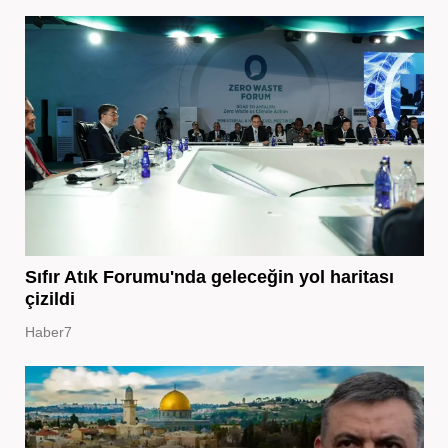
Sıfır Atık Forumu'nda geleceğin yol haritası
çizildi
Haber7