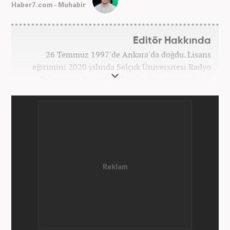
Haber7.com - Muhabir
Editör Hakkında
26 Temmuz 1997'de Ankara'da doğdu. Lisans
eğitimini 2020 yılında Selçuk Üniversitesi Radyo
Televizyon Sinema bölümünden mezun olarak
tamamladı. Gazeteciliğe 2017 yılında Konya'da
başladı. 2022'nin Haziran ayından itibaren
Haber7.com'da mesleki hayatına devam etmektedir.