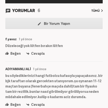
6
YORUMLAR
TÜMÜ
Bir Yorum Yapın
f.yavuz
1 yıl önce
Düzeleceği yok lütfen bırakın lütfen
Beğen
Cevapla
ADIYAMANLI ALİ
1 yıl önce
bu söylediklerinizi hangi futbolcu kafasıyla yapaçaksınız. bir
bjk taraftarı olarak gercekten utanıyorum.şu oynanan 11-12
maçtan buyana (fenerbahçe maçıda dahil)tam bir fiyasko
tam bir rezillik.bunlar nasıl görülmüyor görülüyorsa neden
müdahale edilmiyor.kulüp o kadarmı aciz durumda.
Beğen
Cevapla