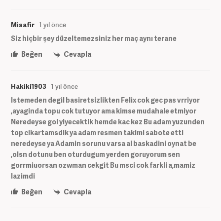
Misafir
1 yıl önce
Siz hiçbir şey düzeltemezsiniz her maç aynı terane
Beğen
Cevapla
Hakiki1903
1 yıl önce
Istemeden degil basiretsizlikten Felix cok gec pas vrriyor
,ayaginda topu cok tutuyor ama kimse mudahale etmiyor
Neredeyse gol yiyecektik hemde kac kez Bu adam yuzunden
top cikartamsdik ya adam resmen takimi sabote etti
neredeyse ya Adamin sorunu varsa al baskadini oynat be
,olsn dotunu ben oturdugum yerden goruyorum sen
gorrmiuorsan ozwman cekgit Bu msci cok farkli a,mamiz
lazimdi
Beğen
Cevapla