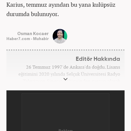
Karius, temmuz ayından bu yana kulüpsüz
durumda bulunuyor.
Osman Kocaer
Haber7.com - Muhabir
Editör Hakkında
26 Temmuz 1997'de Ankara'da doğdu. Lisans
eğitimini 2020 yılında Selçuk Üniversitesi Radyo
Televizyon Sinema bölümünden mezun olarak
tamamladı. Gazeteciliğe 2017 yılında Konya'da
başladı. 2022'nin Haziran ayından itibaren
Haber7.com'da mesleki hayatına devam etmektedir.