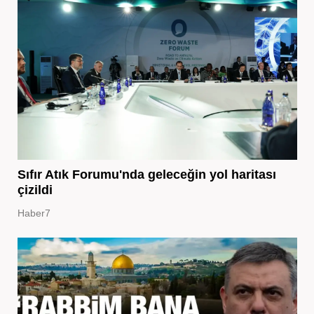
Sıfır Atık Forumu'nda geleceğin yol haritası
çizildi
Haber7