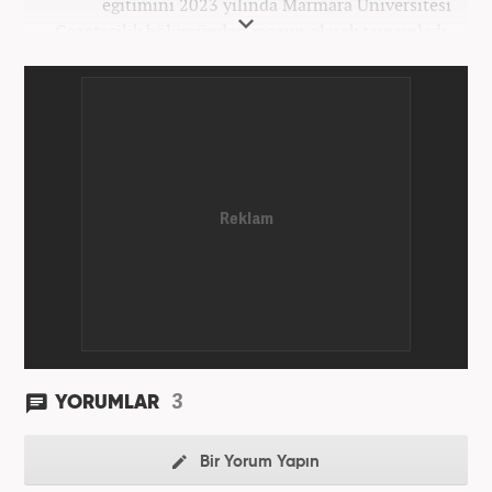
eğitimini 2023 yılında Marmara Üniversitesi
Gazetecilik bölümünden mezun olarak tamamladı.
Gazeteciliğe 2023 yılında İstanbul’da başladı. Şu an
Haber7.com’da mesleki hayatını sürdürmektedir.
3
YORUMLAR
Bir Yorum Yapın