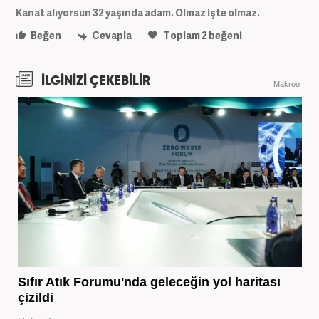
Kanat alıyorsun 32 yaşında adam. Olmaz işte olmaz.
Beğen
Cevapla
Toplam
2
beğeni
İLGİNİZİ ÇEKEBİLİR
Makroo
Sıfır Atık Forumu'nda geleceğin yol haritası
çizildi