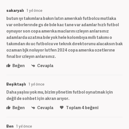
sakaryalı
1 yıl önce
butun ıyı takımlara bakın latın amerıkalı futbolcu mutlaka
var onbırlerınde gs de bıle kac tane var adamlar hızlı futbol
oynuyor son copa amerıka maclarını ızleyın anlarsınız
adamlarda uzatma bıle yok hele kolombıya mıllı takımı o
takımdan ıkı uc futbolcu ve teknık dırektorunu alacaksın bak
ozaman bjk noluyor lutfen 2024 copa amerıka ozetlerıne
fınal bır ızleyın anlarsınız.
Beğen
Cevapla
Beşiktaşlı
1 yıl önce
Daha yaşlısı yok mu, bizim yönetim futbol oynatmak için
değil de sohbet için akran arıyor.
Beğen
Cevapla
Toplam
4
beğeni
Ben
1 yıl önce