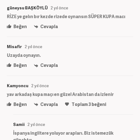
güneysu BAŞKÖYLÜ
2 yıl önce
RİZE ye gelın bır kezde rizede oynansın SÜPER KUPA macı
Beğen
Cevapla
Misafir
2 yıl önce
Uzayda oynayın.
Beğen
Cevapla
Kamyoncu
2 yıl önce
yav arkadaş kupa maçı en güzel Arabistan da izlenir
Beğen
Cevapla
Toplam
3
beğeni
Samii
2 yıl önce
İspanya ingiltere yoluyor arapları. Biz istemezük
günahtır.