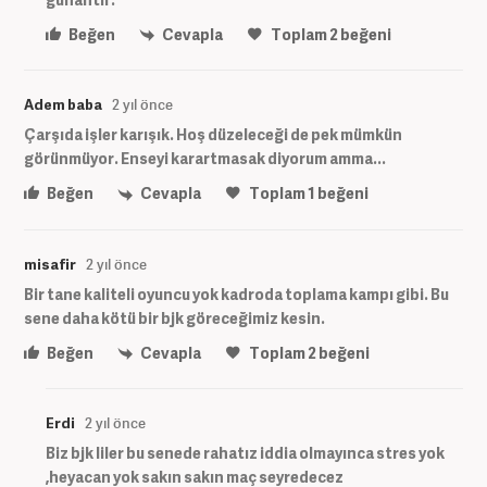
Beğen
Cevapla
Toplam
2
beğeni
Adem baba
2 yıl önce
Çarşıda işler karışık. Hoş düzeleceği de pek mümkün
görünmüyor. Enseyi karartmasak diyorum amma...
Beğen
Cevapla
Toplam
1
beğeni
misafir
2 yıl önce
Bir tane kaliteli oyuncu yok kadroda toplama kampı gibi. Bu
sene daha kötü bir bjk göreceğimiz kesin.
Beğen
Cevapla
Toplam
2
beğeni
Erdi
2 yıl önce
Biz bjk liler bu senede rahatız iddia olmayınca stres yok
,heyacan yok sakın sakın maç seyredecez