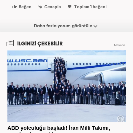
Beğen
Cevapla
Toplam
1
beğeni
Daha fazla yorum görüntüle
İLGİNİZİ ÇEKEBİLİR
Makroo
ABD yolculuğu başladı! İran Milli Takımı,