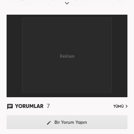
Televizyon Sinema bölümünden mezun olarak
tamamladı. Gazeteciliğe 2017 yılında Konya'da
başladı. 2022'nin Haziran ayından itibaren
Haber7.com'da mesleki hayatına devam etmektedir.
7
YORUMLAR
TÜMÜ
Bir Yorum Yapın