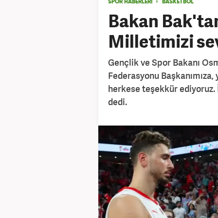
SPOR HABERLERİ
BASKETBOL
Bakan Bak'tan
Milletimizi se
Gençlik ve Spor Bakanı Osm
Federasyonu Başkanımıza, y
herkese teşekkür ediyoruz. İy
dedi.