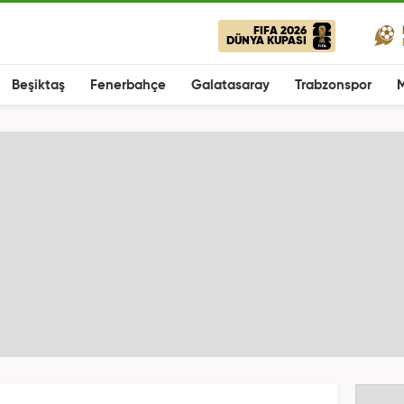
FIFA 2026
DÜNYA KUPASI
Beşiktaş
Fenerbahçe
Galatasaray
Trabzonspor
M