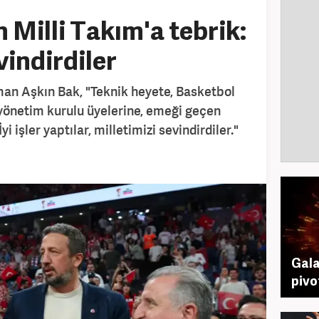
 Milli Takım'a tebrik:
vindirdiler
an Aşkın Bak, "Teknik heyete, Basketbol
önetim kurulu üyelerine, emeği geçen
i işler yaptılar, milletimizi sevindirdiler."
Gala
pivo