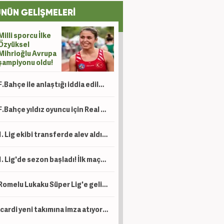
NÜN GELİŞMELERİ
Milli sporcu İlke
Özyüksel
Mihrioğlu Avrupa
şampiyonu oldu!
F.Bahçe ile anlaştığı iddia edilmişti! Hakan'dan açıklama
F.Bahçe yıldız oyuncu için Real Madrid ile anlaştı!
1. Lig ekibi transferde alev aldı! 15 futbolcuyu birden açıkladılar
1. Lig'de sezon başladı! İlk maçta 2-1 kazandılar
Romelu Lukaku Süper Lig'e geliyor mu? Beşiktaş ve Fenerbahçe detayı
Icardi yeni takımına imza atıyor! Ev bakmaya bile başladı