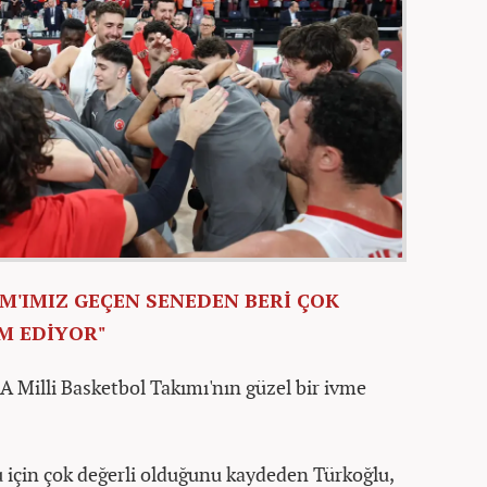
IM'IMIZ GEÇEN SENEDEN BERİ ÇOK
M EDİYOR"
A Milli Basketbol Takımı'nın güzel bir ivme
 için çok değerli olduğunu kaydeden Türkoğlu,