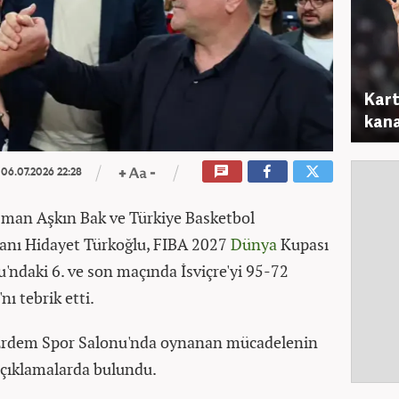
Kart
kana
06.07.2026 22:28
man Aşkın Bak ve Türkiye Basketbol
anı Hidayet Türkoğlu, FIBA 2027
Dünya
Kupası
'ndaki 6. ve son maçında İsviçre'yi 95-72
ı tebrik etti.
n Erdem Spor Salonu'nda oynanan mücadelenin
çıklamalarda bulundu.