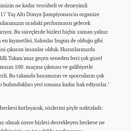
mizin ne kadar tecrübeli ve deneyimli
 17 Yaş Altı Dünya Şampiyonası'nı organize
ularımızın oradaki performansı gelecek
ıyor. Bu süreçlerde bizleri hiçbir zaman yalnız
 en kıymetlisi. Salonlar bugün de olduğu gibi
i çıkaran insanlar olduk. Huzurlarınızda
lli Takım'ımız geçen seneden beri çok güzel
mızın 100. maçına çıkması ve galibiyetle
erli. Bu takımda hocamızın ve sporcuların çok
n bulundukları yeri sonuna kadar hak ediyorlar."
erkesi kutlayarak, sözlerini şöyle noktaladı:
 olmak üzere bizleri destekleyen herkese ne
 ekibimizin en iyi şekilde performans