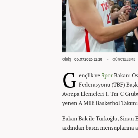
GİRİŞ
06.07.2026 22:28
GÜNCELLEME
G
ençlik ve
Spor
Bakanı Os
Federasyonu (TBF) Başk
Avrupa Elemeleri 1. Tur C Grubu
yenen A Milli Basketbol Takımı'n
Bakan Bak ile Türkoğlu, Sina
ardından basın mensuplarına a