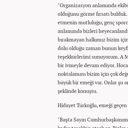
"Organizasyon anlamında ekibi
olduğunu görme fırsatı bulduk.
etmenin mutluluğu, genç sporc
anlamında bizleri heyecanlandır
bırakmayan halkımız bizim için
dolu olduğu zaman bunun keyfin
teşekkürlerimi sunuyorum. A Mi
bir ivmeyle devam ediyor. Hoca
noktalaması bizim için çok değ
büyük bir emeği var. Onlar şu a
şeklinde konuştu.
Hidayet Türkoğlu, emeği geçen h
"Başta Sayın Cumhurbaşkanımız
kadar teşekkür etsek az. Bizler