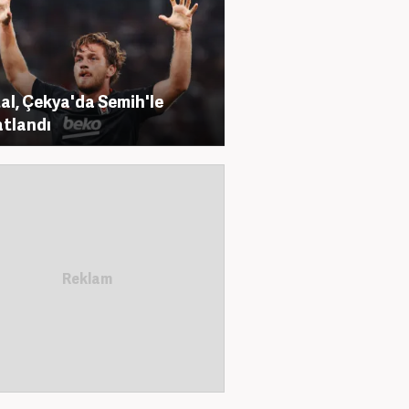
al, Çekya'da Semih'le
tlandı