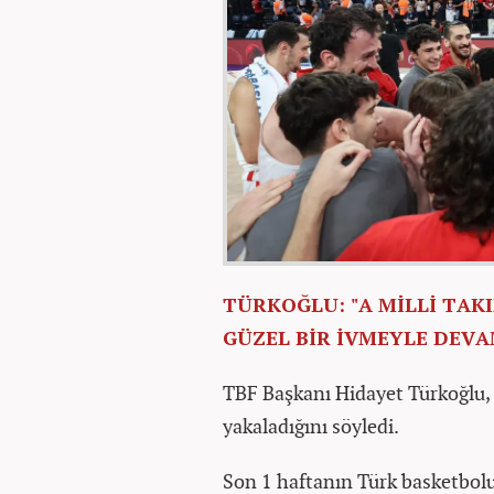
TÜRKOĞLU: "A MİLLİ TAK
GÜZEL BİR İVMEYLE DEVA
TBF Başkanı Hidayet Türkoğlu, 
yakaladığını söyledi.
Son 1 haftanın Türk basketbolu