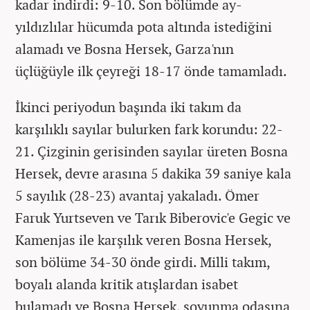
kadar indirdi: 9-10. Son bölümde ay-
yıldızlılar hücumda pota altında istediğini
alamadı ve Bosna Hersek, Garza'nın
üçlüğüyle ilk çeyreği 18-17 önde tamamladı.
İkinci periyodun başında iki takım da
karşılıklı sayılar bulurken fark korundu: 22-
21. Çizginin gerisinden sayılar üreten Bosna
Hersek, devre arasına 5 dakika 39 saniye kala
5 sayılık (28-23) avantaj yakaladı. Ömer
Faruk Yurtseven ve Tarık Biberovic'e Gegic ve
Kamenjas ile karşılık veren Bosna Hersek,
son bölüme 34-30 önde girdi. Milli takım,
boyalı alanda kritik atışlardan isabet
bulamadı ve Bosna Hersek, soyunma odasına