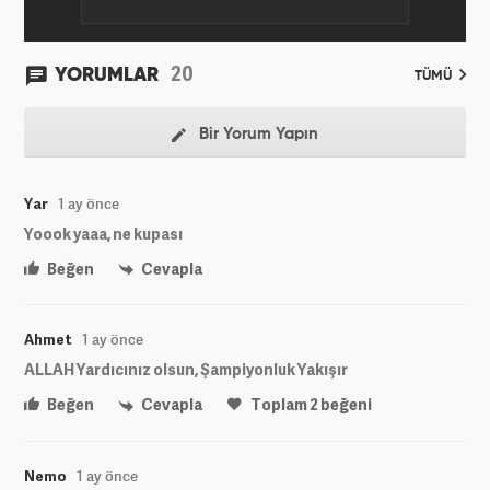
20
YORUMLAR
TÜMÜ
Bir Yorum Yapın
Yar
1 ay önce
Yoook yaaa, ne kupası
Beğen
Cevapla
Ahmet
1 ay önce
ALLAH Yardıcınız olsun, Şampiyonluk Yakışır
Beğen
Cevapla
Toplam
2
beğeni
Nemo
1 ay önce