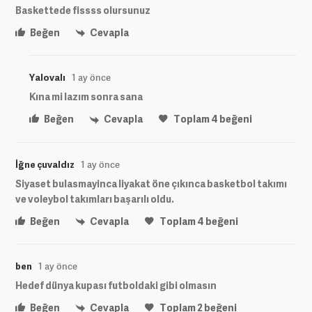
Baskettede fissss olursunuz
Beğen
Cevapla
Yalovalı
1 ay önce
Kına mi lazım sonra sana
Beğen
Cevapla
Toplam
4
beğeni
İğne çuvaldız
1 ay önce
Siyaset bulasmayinca liyakat öne çıkınca basketbol takımı
ve voleybol takımları başarılı oldu.
Beğen
Cevapla
Toplam
4
beğeni
ben
1 ay önce
Hedef dünya kupası futboldaki gibi olmasın
Beğen
Cevapla
Toplam
2
beğeni