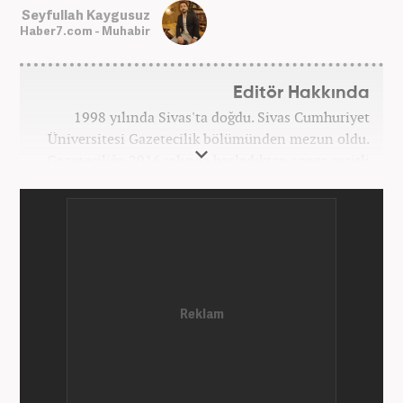
Seyfullah Kaygusuz
Haber7.com - Muhabir
Editör Hakkında
1998 yılında Sivas'ta doğdu. Sivas Cumhuriyet
Üniversitesi Gazetecilik bölümünden mezun oldu.
Gazeteciliğe 2016 yılında başladıktan sonra çeşitli
TV, ajans ve haber sitelerinde görev aldı. 2021
yılında Haber7.com ailesine dahil oldu. Osmanlıca
ve İngilizce bilmektedir. Mesleki hayatına
Haber7.com’da devam etmektedir.