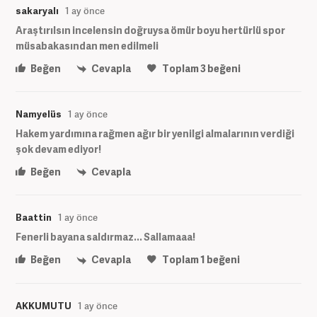
sakaryalı
1 ay önce
Araştırılsın incelensin doğruysa ömür boyu hertürlü spor
müsabakasından men edilmeli
Beğen
Cevapla
Toplam
3
beğeni
Namyelüs
1 ay önce
Hakem yardımına rağmen ağır bir yenilgi almalarının verdiği
şok devam ediyor!
Beğen
Cevapla
Baattin
1 ay önce
Fenerli bayana saldırmaz... Sallamaaa!
Beğen
Cevapla
Toplam
1
beğeni
AKKUMUTU
1 ay önce