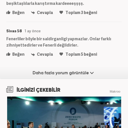
beşiktaşlılarla karıştırma kardeeeeşşşş.
Beğen
Cevapla
Toplam
3
beğeni
Sivas 58
1 ay önce
Fenerliler böyle bir saldirganligi yapmazlar. Onlar farklı
zihniyettedirler ve Fenerli değildirler.
Beğen
Cevapla
Toplam
5
beğeni
Daha fazla yorum görüntüle
İLGİNİZİ ÇEKEBİLİR
Makroo