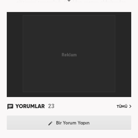
eğitimini tamamladı. Okuldan mezun olduğundan
bu yana medya sektörünün birçok kuruluşunda spor
editörü ve spor muhabiri pozisyonlarında çalıştı.
Kariyerine Mart 2026'dan beri Haber7.com'da spor
editörü olarak devam etmektedir.
23
YORUMLAR
TÜMÜ
Bir Yorum Yapın