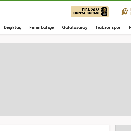
FIFA 2026
DÜNYA KUPASI
Beşiktaş
Fenerbahçe
Galatasaray
Trabzonspor
M