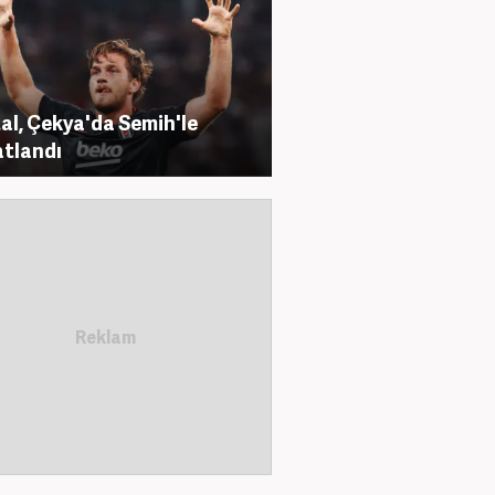
al, Çekya'da Semih'le
tlandı