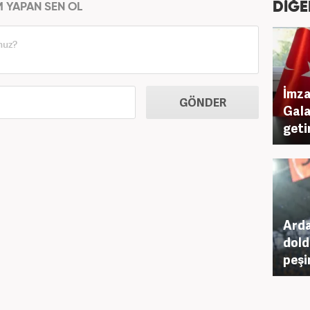
DİĞE
M YAPAN SEN OL
İmza
GÖNDER
Gala
getir
Arda
dold
peşi