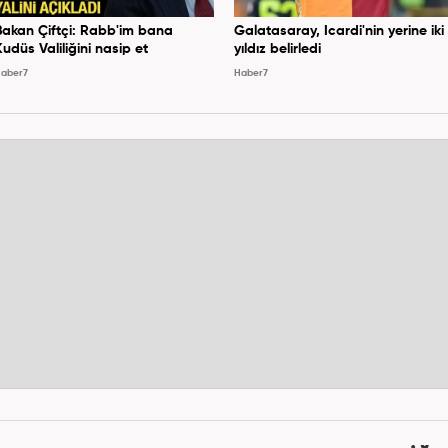
Bakan Çiftçi: Rabb'im bana
Galatasaray, Icardi'nin yerine iki
Kudüs Valiliğini nasip et
yıldız belirledi
aber7
Haber7