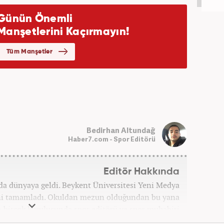
Bedirhan Altundağ
Haber7.com - Spor Editörü
Editör Hakkında
'da dünyaya geldi. Beykent Üniversitesi Yeni Medya
ni tamamladı. Okuldan mezun olduğundan bu yana
birçok kuruluşunda spor editörü ve spor muhabiri
rine Mart 2026'dan beri Haber7.com'da spor editörü