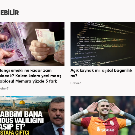
olarak devam etmektedir.
EBİLİR
Hangi emekli ne kadar zam
Açık kaynak mı, dijital bağımlılık
alacak? Kalem kalem yeni maaş
mı?
tablosu! Memura yüzde 5 fark
Haber7
aber7