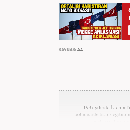
KAYNAK:
AA
1997 yılında İstanbul
bölümünde lisans eğitimi
medya sektörünün 
pozisyonlarında çalıştı. Kariye