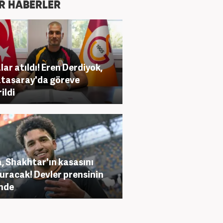
R HABERLER
lar atıldı! Eren Derdiyok,
tasaray'da göreve
ildi
, Shakhtar'ın kasasını
uracak! Devler prensinin
nde