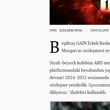
GİRİŞ
12.06.2026 09:34
GÜNCELLEME
B
eşiktaş GAİN Erkek Bask
Morgan'ın sözleşmesi ye
Siyah-beyazlı kulübün ABD mer
platformundaki hesabından yap
devam! 2024-2025 sezonunda t
sözleşme yeniledik.
Spor
cumuza
diliyoruz." ifadeleri kullanıldı.