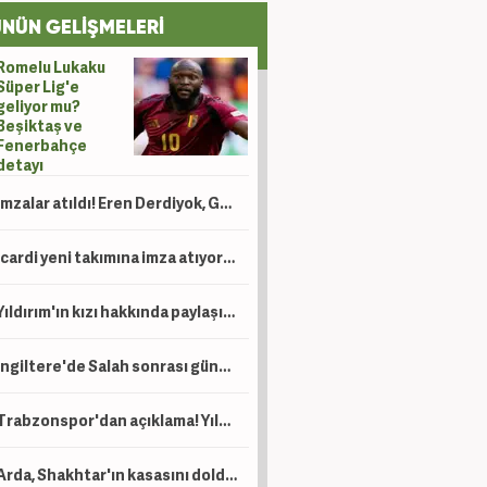
NÜN GELİŞMELERİ
Romelu Lukaku
Süper Lig'e
geliyor mu?
Beşiktaş ve
Fenerbahçe
detayı
İmzalar atıldı! Eren Derdiyok, Galatasaray'da göreve getirildi
Icardi yeni takımına imza atıyor! Ev bakmaya bile başladı
Yıldırım'ın kızı hakkında paylaşım yapan şahıs için tutuklama talebi!
İngiltere'de Salah sonrası gündem Türkiye: Süper Lig, Suudi Arabistan'a rakip oldu!
Trabzonspor'dan açıklama! Yıldız oyuncu operasyon geçirdi
Arda, Shakhtar'ın kasasını dolduracak! Devler prensinin peşinde