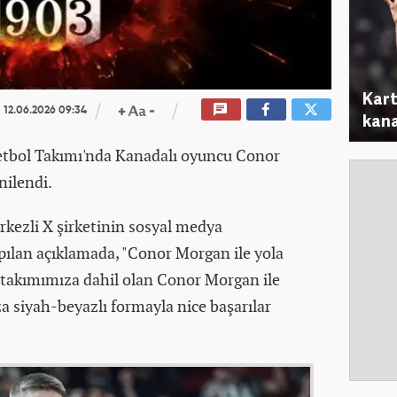
Kart
12.06.2026 09:34
kana
etbol Takımı'nda Kanadalı oyuncu Conor
nilendi.
kezli X şirketinin sosyal medya
ılan açıklamada, "Conor Morgan ile yola
akımımıza dahil olan Conor Morgan ile
 siyah-beyazlı formayla nice başarılar