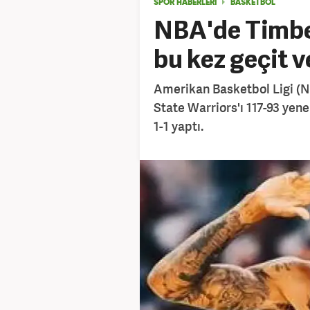
SPOR HABERLERİ
BASKETBOL
NBA'de Timbe
bu kez geçit 
Amerikan Basketbol Ligi (NB
State Warriors'ı 117-93 ye
1-1 yaptı.