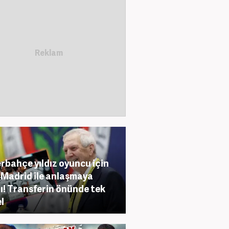
rbahçe yıldız oyuncu için
 Madrid ile anlaşmaya
ı! Transferin önünde tek
l