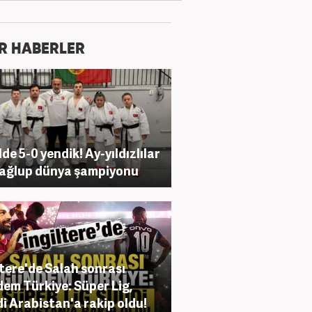
R HABERLER
lde 5-0 yendik! Ay-yıldızlılar
ağlup dünya şampiyonu
ltere'de Salah sonrası
em Türkiye: Süper Lig,
i Arabistan'a rakip oldu!