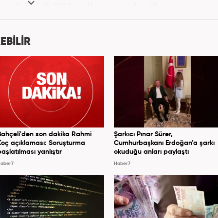
onya'da başladı. 2022'nin Haziran ayından itibaren
Haber7.com'da mesleki hayatına devam etmektedir.
EBİLİR
Bahçeli'den son dakika Rahmi
Şarkıcı Pınar Sürer,
Koç açıklaması: Soruşturma
Cumhurbaşkanı Erdoğan'a şarkı
başlatılması yanlıştır
okuduğu anları paylaştı
aber7
Haber7