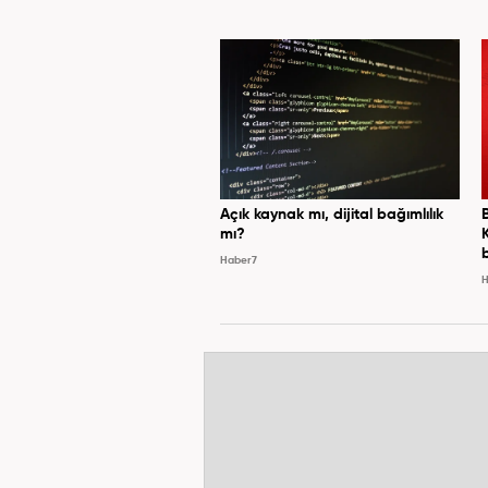
Açık kaynak mı, dijital bağımlılık
mı?
Haber7
H