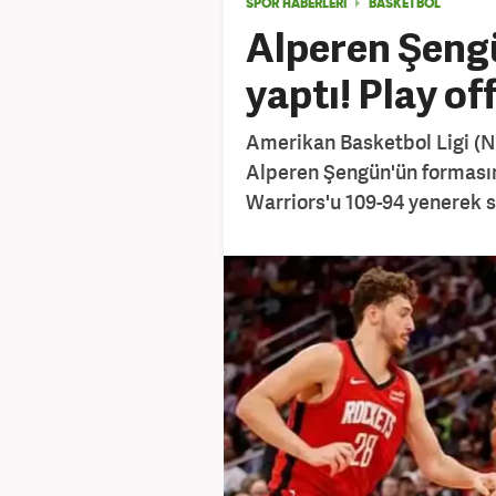
SPOR HABERLERİ
BASKETBOL
Alperen Şeng
yaptı! Play of
Amerikan Basketbol Ligi (NB
Alperen Şengün'ün formasın
Warriors'u 109-94 yenerek se