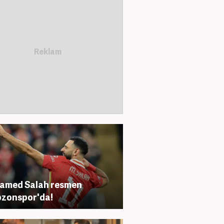
amed Salah resmen
zonspor'da!