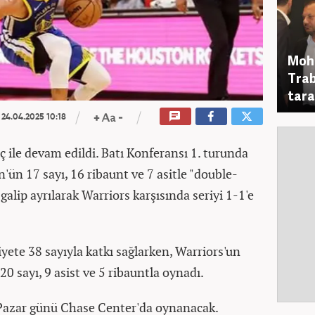
Moha
Trab
tara
24.04.2025 10:18
ç ile devam edildi. Batı Konferansı 1. turunda
ün 17 sayı, 16 ribaunt ve 7 asitle "double-
alip ayrılarak Warriors karşısında seriyi 1-1'e
iyete 38 sayıyla katkı sağlarken, Warriors'un
20 sayı, 9 asist ve 5 ribauntla oynadı.
Pazar günü Chase Center'da oynanacak.