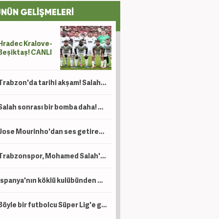
NÜN GELİŞMELERİ
Hradec Kralove-
Beşiktaş! CANLI
Trabzon'da tarihi akşam! Salah binlerce kişinin önünde imza atıyor
Salah sonrası bir bomba daha! Trabzonspor'dan Lukaku hamlesi
Jose Mourinho'dan ses getirecek hamle! 140 milyon Euro'luk yıldız resmen açıklandı
Trabzonspor, Mohamed Salah'ın maliyetini açıkladı! İşte alacağı maaş
İspanya'nın köklü kulübünden Beşiktaş'ın genç golcüsü için teklif
Böyle bir futbolcu Süper Lig'e gelmedi! Premier Lig'in en golcüsü artık Trabzonspor'da