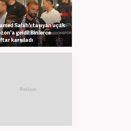
med Salah'ı taşıyan uçak
zon'a geldi! Binlerce
ftar karşıladı