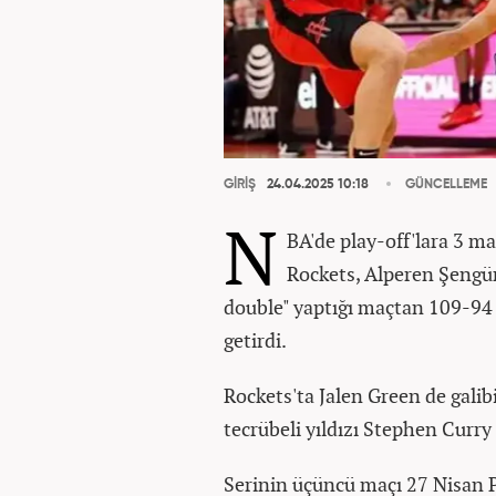
GİRİŞ
24.04.2025 10:18
GÜNCELLEME
N
BA'de play-off'lara 3 ma
Rockets, Alperen Şengün'
double" yaptığı maçtan 109-94 g
getirdi.
Rockets'ta Jalen Green de galib
tecrübeli yıldızı Stephen Curry 
Serinin üçüncü maçı 27 Nisan 