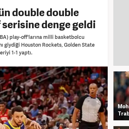
ün double double
f serisine denge geldi
A) play-off'larına milli basketbolcu
ı giydiği Houston Rockets, Golden State
riyi 1-1 yaptı.
Moh
Trab