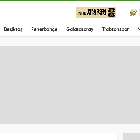
FIFA 2026
DÜNYA KUPASI
Beşiktaş
Fenerbahçe
Galatasaray
Trabzonspor
M