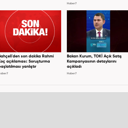
Haber7
Bahçeli'den son dakika Rahmi
Bakan Kurum, TOKİ Açık Satış
Koç açıklaması: Soruşturma
Kampanyasının detaylarını
başlatılması yanlıştır
açıkladı
aber7
Haber7