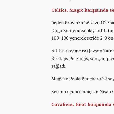
Celtics, Magic karşısında se
Jaylen Brown'ın 36 sayı, 10 riba
Doğu Konferansı play-off 1. tu
109-100 yenerek seride 2-0 öne
All-Star oyuncusu Jayson Tatu
Kristaps Porzingis, son şampiyo
sağladı.
Magic'te Paolo Banchero 32 sayı
Serinin üçüncü maçı 26 Nisan 
Cavaliers, Heat karşısında s