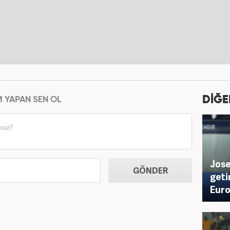
DİĞE
M YAPAN SEN OL
Jose
GÖNDER
geti
Euro