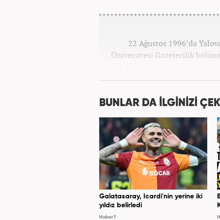
22 Ağustos 1996’da Yalova
Üniversitesi Gazetecilik bölü
yılında İstanbul’da başladı. Şu
BUNLAR DA İLGİNİZİ ÇEK
Galatasaray, Icardi'nin yerine iki
yıldız belirledi
Haber7
H