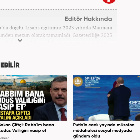
Editör Hakkında
’da doğdu. Lisans eğitimini 2023 yılında Marmara
münden mezun olarak tamamladı. Gazeteciliğe 2023
 an Haber7.com’da mesleki hayatını sürdürmektedir.
EBİLİR
Bakan Çiftçi: Rabb'im bana
Putin'in canlı yayında mikrofon
Kudüs Valiliğini nasip et
müdahalesi sosyal medyada
gündem oldu
aber7