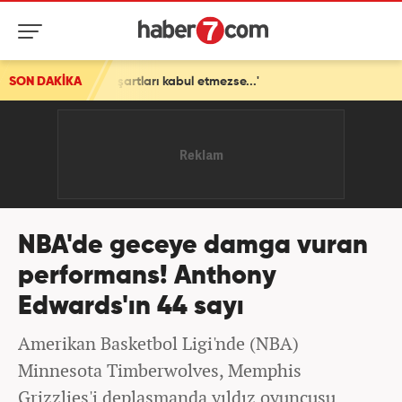
'ABD şartları kabul etmezse...'
SON DAKİKA
NBA'de geceye damga vuran
performans! Anthony
Edwards'ın 44 sayı
Amerikan Basketbol Ligi'nde (NBA)
Minnesota Timberwolves, Memphis
Grizzlies'i deplasmanda yıldız oyuncusu