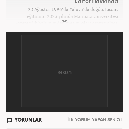
Editör Hakkında
22 Ağustos 1996’da Yalova’da doğdu. Lisans
eğitimini 2023 yılında Marmara Üniversitesi
Gazetecilik bölümünden mezun olarak tamamladı.
Gazeteciliğe 2023 yılında İstanbul’da başladı. Şu an
Haber7.com’da mesleki hayatını sürdürmektedir.
YORUMLAR
İLK YORUM YAPAN SEN OL