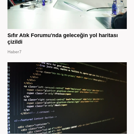
Sıfır Atık Forumu'nda geleceğin yol haritası
çizildi
Haber7