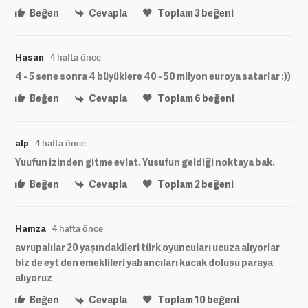
Beğen
Cevapla
Toplam
3
beğeni
Hasan
4 hafta önce
4 - 5 sene sonra 4 büyüklere 40 - 50 milyon euroya satarlar :))
Beğen
Cevapla
Toplam
6
beğeni
alp
4 hafta önce
Yuufun izinden gitme evlat. Yusufun geldiği noktaya bak.
Beğen
Cevapla
Toplam
2
beğeni
Hamza
4 hafta önce
avrupalılar 20 yaşındakileri türk oyuncuları ucuza alıyorlar
biz de eyt den emeklileri yabancıları kucak dolusu paraya
alıyoruz
Beğen
Cevapla
Toplam
10
beğeni