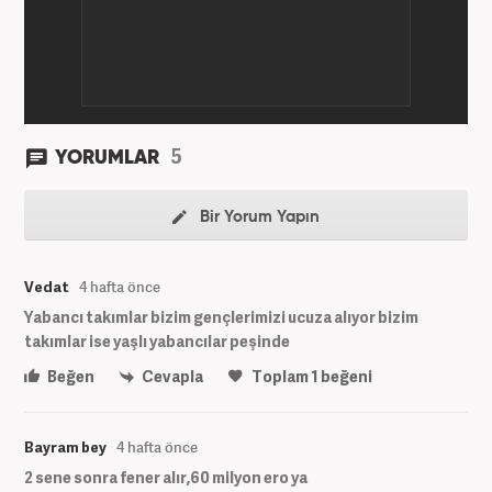
5
YORUMLAR
Bir Yorum Yapın
Vedat
4 hafta önce
Yabancı takımlar bizim gençlerimizi ucuza alıyor bizim
takımlar ise yaşlı yabancılar peşinde
Beğen
Cevapla
Toplam
1
beğeni
Bayram bey
4 hafta önce
2 sene sonra fener alır,60 milyon ero ya