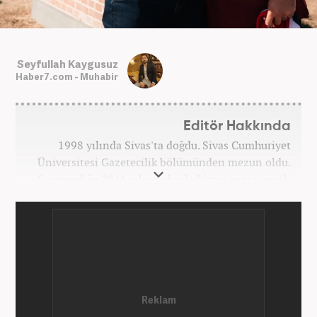
Seyfullah Kaygusuz
Haber7.com - Muhabir
Editör Hakkında
1998 yılında Sivas'ta doğdu. Sivas Cumhuriyet
Üniversitesi Gazetecilik bölümünden mezun oldu.
Gazeteciliğe 2016 yılında başladıktan sonra çeşitli
TV, ajans ve haber sitelerinde görev aldı. 2021
yılında Haber7.com ailesine dahil oldu. Osmanlıca
ve İngilizce bilmektedir. Mesleki hayatına
Haber7.com’da devam etmektedir.