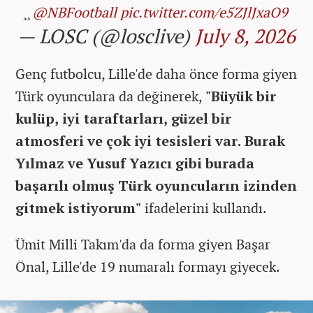
̧ ̧ ️
@NBFootball
pic.twitter.com/e5ZJlJxaO9
— LOSC (@losclive)
July 8, 2026
Genç futbolcu, Lille'de daha önce forma giyen
Türk oyunculara da değinerek,
"Büyük bir
kulüp, iyi taraftarları, güzel bir
atmosferi ve çok iyi tesisleri var. Burak
Yılmaz ve Yusuf Yazıcı gibi burada
başarılı olmuş Türk oyuncuların izinden
gitmek istiyorum"
ifadelerini kullandı.
Ümit Milli Takım'da da forma giyen Başar
Önal, Lille'de 19 numaralı formayı giyecek.