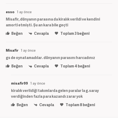
esso
1 ay önce
Misafir, dünyanın parasına da kiralık verildi ve kendini
amorti etmişti. Şu an kara bile geçti
Beğen
Cevapla
Toplam
3
beğeni
Misafir
1 ay önce
gs de oynatamadılar. dünyanın parasını harcadınız
Beğen
Cevapla
Toplam
4
beğeni
misafir99
1 ay önce
kiralık verildiği takımlarda gelen paralar la g.saray
verdiğinden fazla para kazandı zarar yok
Beğen
Cevapla
Toplam
8
beğeni