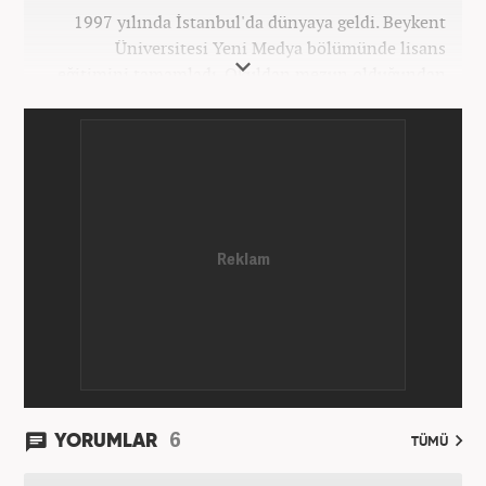
1997 yılında İstanbul'da dünyaya geldi. Beykent
Üniversitesi Yeni Medya bölümünde lisans
eğitimini tamamladı. Okuldan mezun olduğundan
bu yana medya sektörünün birçok kuruluşunda spor
editörü ve spor muhabiri pozisyonlarında çalıştı.
Kariyerine Mart 2026'dan beri Haber7.com'da spor
editörü olarak devam etmektedir.
6
YORUMLAR
TÜMÜ