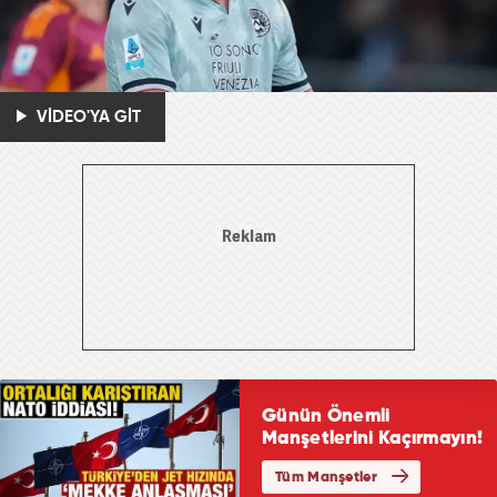
VİDEO'YA GİT