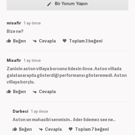
Bir Yorum Yapın
misafir
1 ay önce
Bize ne?
Beğen
Cevapla
Toplam
3
beğeni
Misafir
1 ay önce
Zaniolo aston villaya borcunu ödesin önce. Aston villada
galatasarayda gösterdiği performansı gösteremedi. Aston
villaya borçlu.
Beğen
Cevapla
Darbeci
1 ay önce
Aston un muhasibi senmisin.. öder ödemez see ne..
Beğen
Cevapla
Toplam
7
beğeni