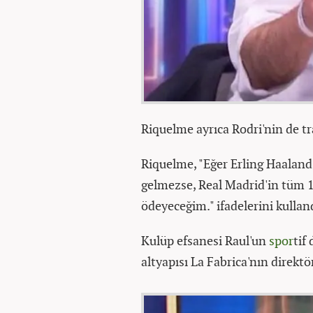
Riquelme ayrıca Rodri'nin de tr
Riquelme, "Eğer Erling Haaland 
gelmezse, Real Madrid'in tüm 
ödeyeceğim." ifadelerini kullan
Kulüp efsanesi Raul'un
spor
tif
altyapısı La Fabrica'nın direkt