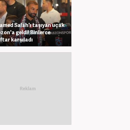
med Salah'ı taşıyan uçak
zon'a geldi! Binlerce
ftar karşıladı