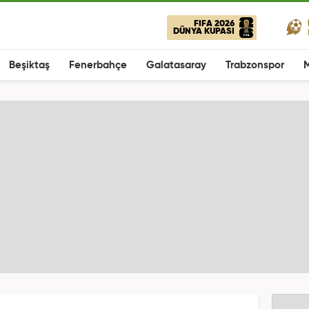
FIFA 2026
DÜNYA KUPASI
Beşiktaş
Fenerbahçe
Galatasaray
Trabzonspor
M