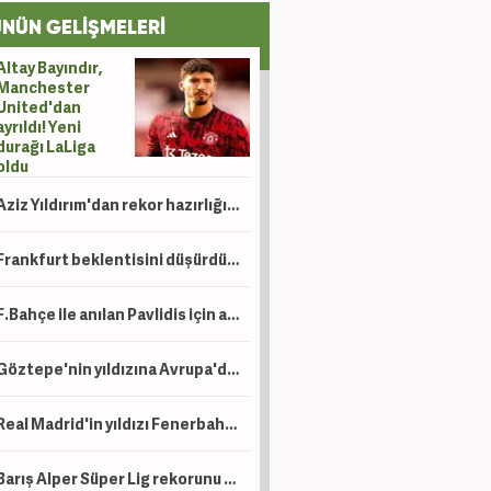
NÜN GELİŞMELERİ
Altay Bayındır,
Manchester
United'dan
ayrıldı! Yeni
durağı LaLiga
oldu
Aziz Yıldırım'dan rekor hazırlığı! Fenerbahçe tarihinin en pahalı transferini yapabilir
Frankfurt beklentisini düşürdü! G.Saray, Can için teklifini yükseltti
F.Bahçe ile anılan Pavlidis için ayrılık sorusuna kaçamak cevap
Göztepe'nin yıldızına Avrupa'dan sürpriz talip! Kasa yine dolacak
Real Madrid'in yıldızı Fenerbahçe için kararını verdi!
Barış Alper Süper Lig rekorunu kırarak ayrılabilir!