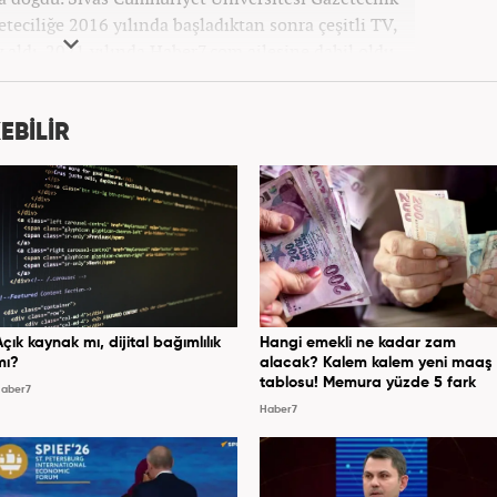
ciliğe 2016 yılında başladıktan sonra çeşitli TV,
v aldı. 2021 yılında Haber7.com ailesine dahil oldu.
bilmektedir. Mesleki hayatına Haber7.com’da devam
etmektedir.
EBİLİR
Açık kaynak mı, dijital bağımlılık
Hangi emekli ne kadar zam
mı?
alacak? Kalem kalem yeni maaş
tablosu! Memura yüzde 5 fark
aber7
Haber7