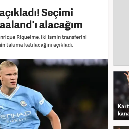
açıkladı! Seçimi
aaland'ı alacağım
rique Riquelme, iki ismin transferini
in takıma katılacağını açıkladı.
Kart
kana