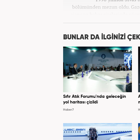
bölümünden mezun oldu. Gazete
ajans ve haber sitelerinde göre
Osmanlıca ve İngilizce 
BUNLAR DA İLGİNİZİ ÇEK
Sıfır Atık Forumu'nda geleceğin
yol haritası çizildi
Haber7
H