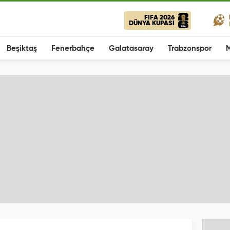
FIFA 2026
DÜNYA KUPASI
Beşiktaş
Fenerbahçe
Galatasaray
Trabzonspor
M