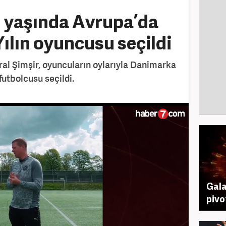
23 yaşında Avrupa’da
 Yılın oyuncusu seçildi
ral Şimşir, oyuncuların oylarıyla Danimarka
futbolcusu seçildi.
Gala
pivo