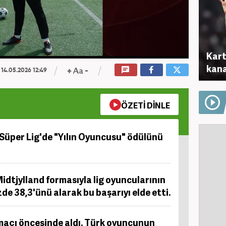
Kart
kana
14.05.2026 12:49
ÖZETİ DİNLE
Süper Lig'de "Yılın Oyuncusu" ödülünü
Midtjylland formasıyla lig oyuncularının
de 38,3'ünü alarak bu başarıyı elde etti.
maçı öncesinde aldı. Türk oyuncunun