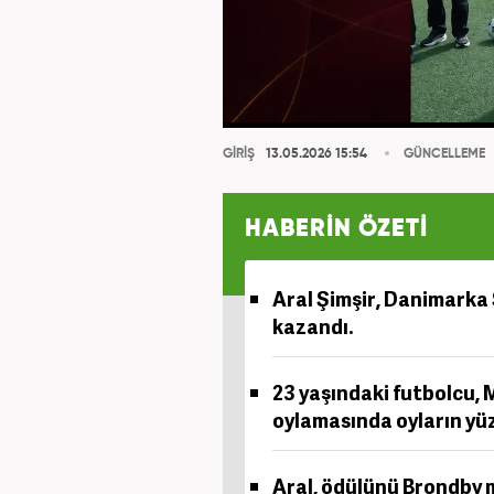
GİRİŞ
13.05.2026 15:54
GÜNCELLEME
HABERİN ÖZETİ
Aral Şimşir, Danimarka 
kazandı.
23 yaşındaki futbolcu, 
oylamasında oyların yüz
Aral, ödülünü Brondby 