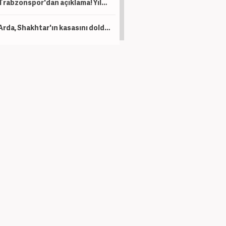
Trabzonspor'dan açıklama! Yıldız oyuncu operasyon geçirdi
Arda, Shakhtar'ın kasasını dolduracak! Devler prensinin peşinde