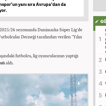
spor'un yanı sıra Avrupa'dan da
yor.
GÜ
r, 2025/26 sezonunda Danimarka Süper Lig'de
tbolcular Derneği tarafından verilen "Yılın
şındaki futbolcu, lig oyuncularının yaptığı
ünü
aldı.