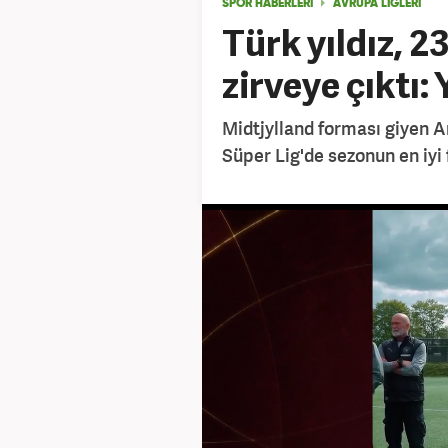
SPOR HABERLERİ
AVRUPA LİGLERİ
Türk yıldız, 
zirveye çıktı:
Midtjylland forması giyen A
Süper Lig'de sezonun en iyi 