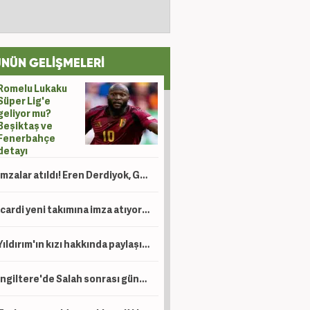
NÜN GELİŞMELERİ
Romelu Lukaku
Süper Lig'e
geliyor mu?
Beşiktaş ve
Fenerbahçe
detayı
İmzalar atıldı! Eren Derdiyok, Galatasaray'da göreve getirildi
Icardi yeni takımına imza atıyor! Ev bakmaya bile başladı
Yıldırım'ın kızı hakkında paylaşım yapan şahıs için tutuklama talebi!
İngiltere'de Salah sonrası gündem Türkiye: Süper Lig, Suudi Arabistan'a rakip oldu!