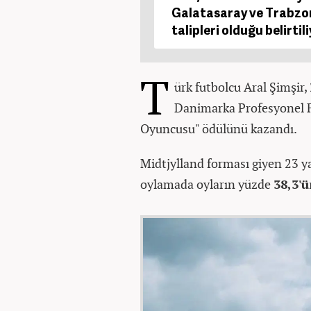
Galatasaray ve Trabzon
talipleri olduğu belirtili
T
ürk futbolcu Aral Şimşi
Danimarka Profesyonel Fu
Oyuncusu" ödülünü kazandı.
Midtjylland forması giyen 23 ya
oylamada oyların yüzde
38,3'