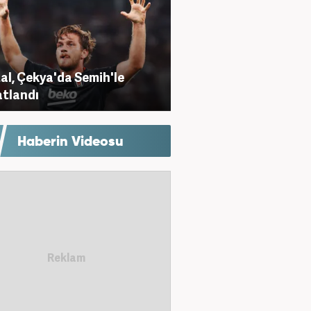
al, Çekya'da Semih'le
tlandı
Haberin Videosu