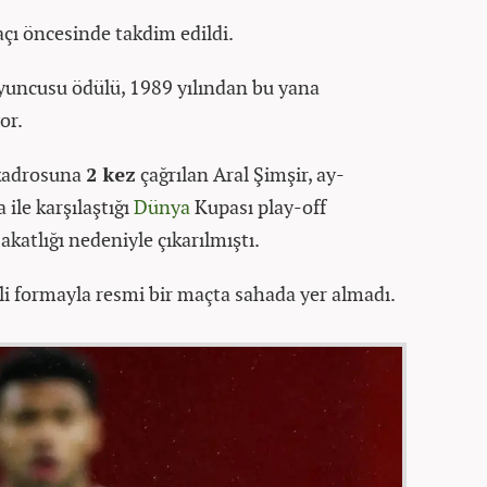
çı öncesinde takdim edildi.
yuncusu ödülü, 1989 yılından bu yana
or.
 kadrosuna
2 kez
çağrılan Aral Şimşir, ay-
ile karşılaştığı
Dünya
Kupası play-off
katlığı nedeniyle çıkarılmıştı.
i formayla resmi bir maçta sahada yer almadı.