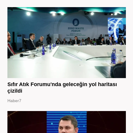
Sıfır Atık Forumu'nda geleceğin yol haritası
çizildi
Haber7