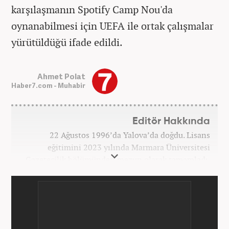
karşılaşmanın Spotify Camp Nou'da
oynanabilmesi için UEFA ile ortak çalışmalar
yürütüldüğü ifade edildi.
Ahmet Polat
Haber7.com - Muhabir
Editör Hakkında
22 Ağustos 1996’da Yalova’da doğdu. Lisans
eğitimini 2023 yılında Marmara Üniversitesi
Gazetecilik bölümünden mezun olarak tamamladı.
Gazeteciliğe 2023 yılında İstanbul’da başladı. Şu an
Haber7.com’da mesleki hayatını sürdürmektedir.