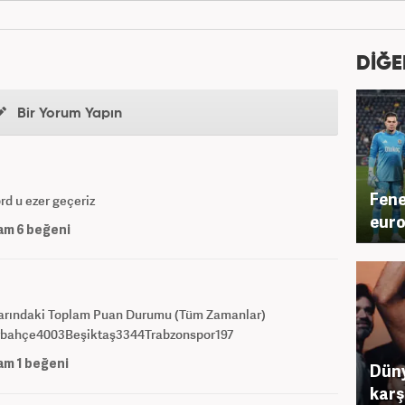
DİĞE
Bir Yorum Yapın
Fene
rd u ezer geçeriz
euro
am
6
beğeni
larındaki Toplam Puan Durumu (Tüm Zamanlar)
rbahçe4003Beşiktaş3344Trabzonspor197
am
1
beğeni
Düny
karş