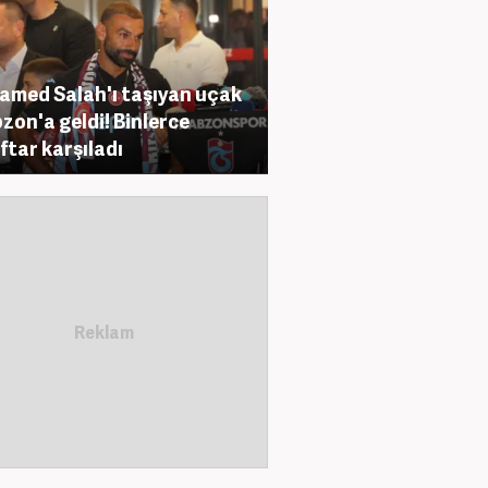
med Salah'ı taşıyan uçak
zon'a geldi! Binlerce
ftar karşıladı