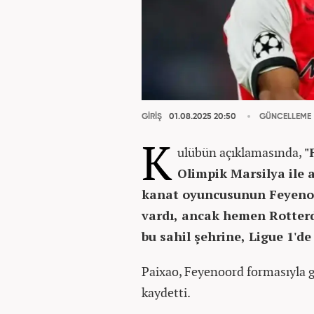
GİRİŞ
01.08.2025 20:50
GÜNCELLEME
K
ulübün açıklamasında,
"
Olimpik Marsilya ile 
kanat oyuncusunun Feyenoo
vardı, ancak hemen Rotterd
bu sahil şehrine, Ligue 1'd
Paixao, Feyenoord formasıyla 
kaydetti.