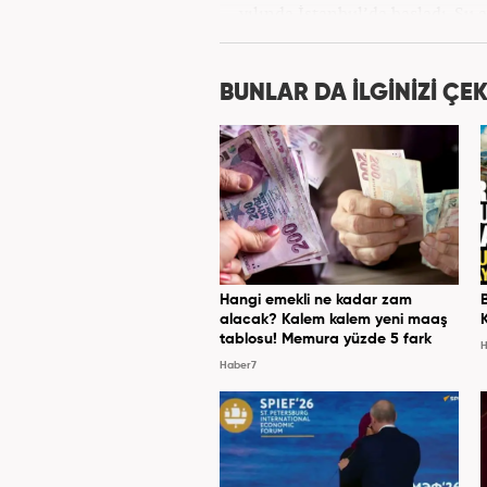
yılında İstanbul’da başladı. Şu
BUNLAR DA İLGİNİZİ ÇEK
Hangi emekli ne kadar zam
alacak? Kalem kalem yeni maaş
tablosu! Memura yüzde 5 fark
H
Haber7