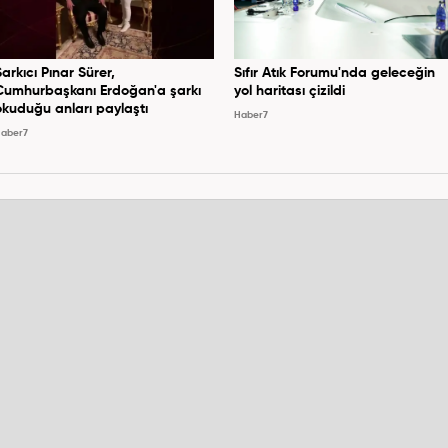
Şarkıcı Pınar Sürer,
Sıfır Atık Forumu'nda geleceğin
Cumhurbaşkanı Erdoğan'a şarkı
yol haritası çizildi
okuduğu anları paylaştı
Haber7
aber7