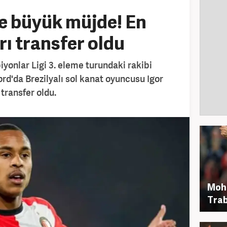
e büyük müjde! En
rı transfer oldu
onlar Ligi 3. eleme turundaki rakibi
rd'da Brezilyalı sol kanat oyuncusu Igor
transfer oldu.
Moh
Trab