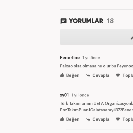
18
YORUMLAR
Fenerline
1 yıl önce
Paixao olsa olmasa ne olur bu Feyenoo
Beğen
Cevapla
Topl
xy01
1 yıl önce
Türk Takımlarının UEFA Organizasyon
Poz.TakımPuan1Galatasaray4372Fene
Beğen
Cevapla
Topl