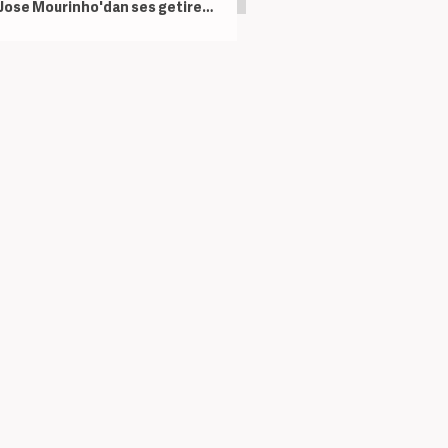
Jose Mourinho'dan ses getirecek hamle! 140 milyon Euro'luk yıldız resmen açıklandı