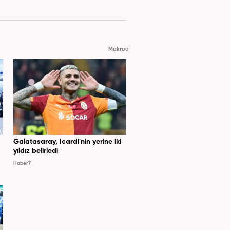
Makroo
Galatasaray, Icardi'nin yerine iki
yıldız belirledi
Haber7