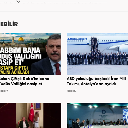
 an Haber7.com’da mesleki hayatını sürdürmektedir.
EBİLİR
Bakan Çiftçi: Rabb'im bana
ABD yolculuğu başladı! İran Milli
Kudüs Valiliğini nasip et
Takımı, Antalya'dan ayrıldı
aber7
Haber7