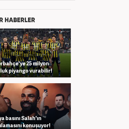
R HABERLER
rbahçe'ye 25 milyon
luk piyango vurabilir!
a basını Salah'ın
ılamasını konuşuyor!