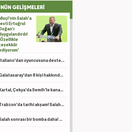
NÜN GELİŞMELERİ
Muçi'nin Salah'a
jesti Ertuğrul
Doğan'ı
duygulandırdı!
'Özellikle
teşekkür
ediyorum'
Italiano'dan oyuncusuna destek: Çok sevindim!
Galatasaray'dan 8 kişi hakkında suç duyurusu! Dikkat çeken isimler var
Kartal, Çekya'da Semih'le kanatlandı
Trabzon'da tarihi akşam! Salah binlerce kişinin önünde imza atıyor
Salah sonrası bir bomba daha! Trabzonspor'dan Lukaku hamlesi