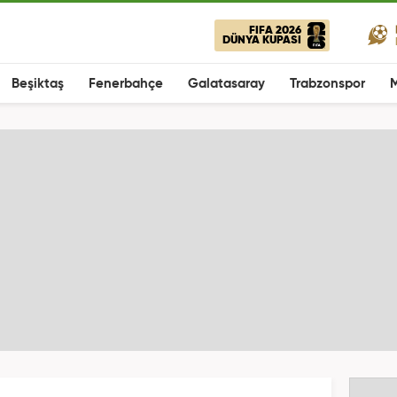
FIFA 2026
DÜNYA KUPASI
Beşiktaş
Fenerbahçe
Galatasaray
Trabzonspor
M