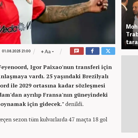
Moha
Trab
tara
01.08.2025 21:00
Feyenoord, Igor Paixao'nun transferi için
anlaşmaya vardı. 25 yaşındaki Brezilyalı
rd ile 2029 ortasına kadar sözleşmesi
am'dan ayrılıp Fransa'nın güneyindeki
e oynamak için gidecek."
denildi.
geçen sezon tüm kulvarlarda 47 maçta 18 gol