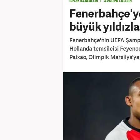
SPOR HABERLERİ
AVRUPA LİGLERİ
Fenerbahçe'y
büyük yıldızla
Fenerbahçe'nin UEFA Şampiy
Hollanda temsilcisi Feyenoo
Paixao, Olimpik Marsilya'ya 