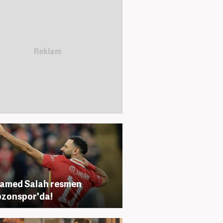
amed Salah resmen
zonspor'da!