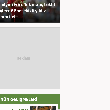
milyon Euro'luk maaş teklif
şlerdi! Portekizli yıldız
bını iletti
NÜN GELİŞMELERİ