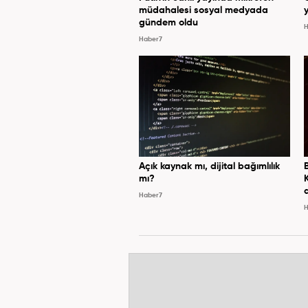
müdahalesi sosyal medyada
y
gündem oldu
H
Haber7
Açık kaynak mı, dijital bağımlılık
mı?
Haber7
H