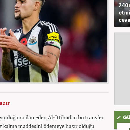
240 
etmi
ceva
azır
yonluğunu ilan eden Al-Ittihad'ın bu transfer
GÜ
est kalma maddesini ödemeye hazır olduğu