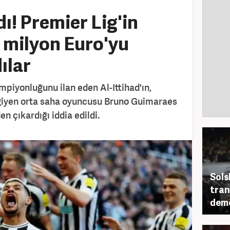
dı! Premier Lig'in
20 milyon Euro'yu
ılar
mpiyonluğunu ilan eden Al-Ittihad'ın,
giyen orta saha oyuncusu Bruno Guimaraes
n çıkardığı iddia edildi.
Sols
tran
dem