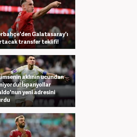
rbahçe'den Galatasaray'ı
ırtacak transfer teklifi!
kimsenin aklının ucundan
iyordu! İspanyollar
ldo'nun yeni adresini
urdu