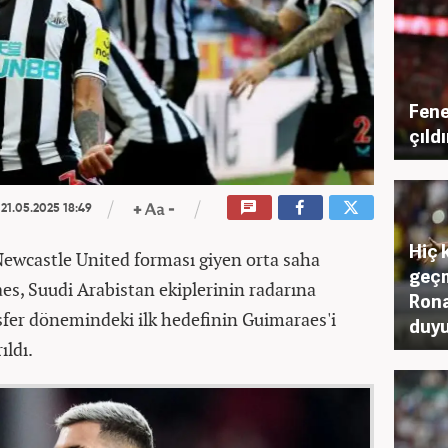
Fene
çıld
21.05.2025 18:49
Hiç 
Newcastle United forması giyen orta saha
geçm
s, Suudi Arabistan ekiplerinin radarına
Rona
nsfer dönemindeki ilk hedefinin Guimaraes'i
duy
ıldı.