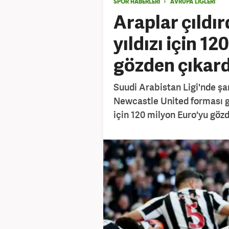
SPOR HABERLERİ
AVRUPA LİGLERİ
Araplar çıldır
yıldızı için 1
gözden çıkard
Suudi Arabistan Ligi'nde şa
Newcastle United forması 
için 120 milyon Euro'yu gözde