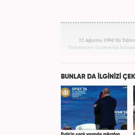
22 Ağustos 1996’da Yalova
Üniversitesi Gazetecilik bölü
yılında İstanbul’da başladı. Şu
BUNLAR DA İLGİNİZİ ÇEK
Putin'in canlı yayında mikrofon