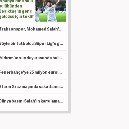
İspanya'nın köklü
kulübünden
Beşiktaş'ın genç
golcüsü için teklif
Trabzonspor, Mohamed Salah'ın maliyetini açıkladı! İşte alacağı maaş
Böyle bir futbolcu Süper Lig'e gelmedi! Premier Lig'in en golcüsü artık Trabzonspor'da
Yıldırım'ın suç duyurusunda bulunduğu şahıs gözaltına alındı!
Fenerbahçe'ye 25 milyon euroluk piyango vurabilir!
Sturm Graz maçında sakatlanmıştı! Oosterwolde haftalarca sahalardan uzak kalacak
Dünya basını Salah'ın karşılamasını konuşuyor!