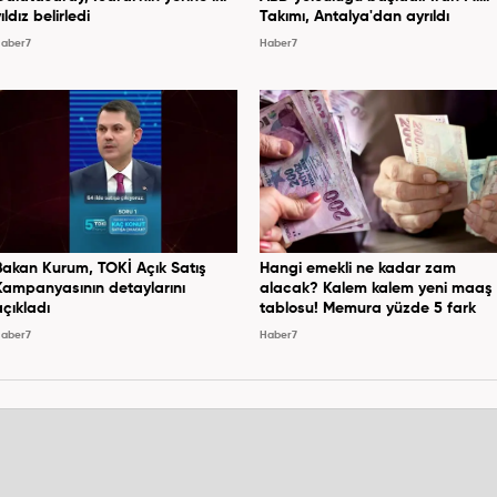
ıldız belirledi
Takımı, Antalya'dan ayrıldı
aber7
Haber7
Bakan Kurum, TOKİ Açık Satış
Hangi emekli ne kadar zam
Kampanyasının detaylarını
alacak? Kalem kalem yeni maaş
açıkladı
tablosu! Memura yüzde 5 fark
aber7
Haber7