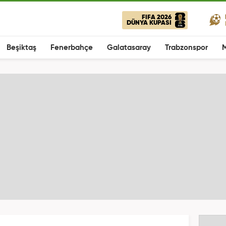
FIFA 2026
DÜNYA KUPASI
Beşiktaş
Fenerbahçe
Galatasaray
Trabzonspor
M