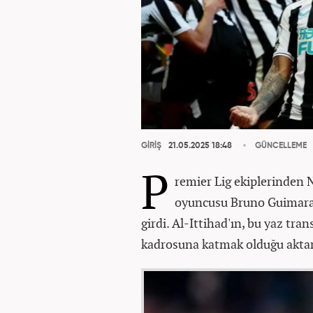
GİRİŞ
21.05.2025 18:48
GÜNCELLEME
P
remier Lig ekiplerinden 
oyuncusu Bruno Guimarae
girdi.
Al-Ittihad'ın, bu yaz tra
kadrosuna katmak olduğu aktar