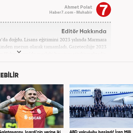
Ahmet Polat
Haber7.com - Muhabir
Editör Hakkında
’da doğdu. Lisans eğitimini 2023 yılında Marmara
münden mezun olarak tamamladı. Gazeteciliğe 2023
 an Haber7.com’da mesleki hayatını sürdürmektedir.
EBİLİR
Galatasaray, Icardi'nin yerine iki
ABD yolculuğu başladı! İran Milli