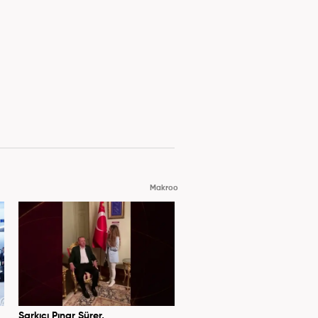
Makroo
Şarkıcı Pınar Sürer,