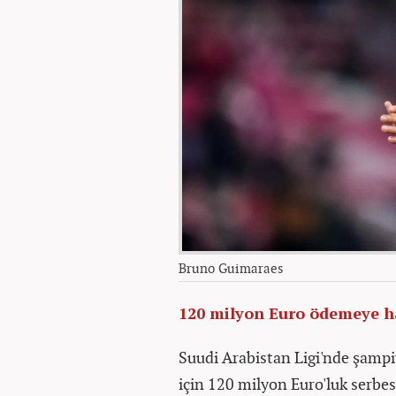
Bruno Guimaraes
120 milyon Euro ödemeye h
Suudi Arabistan Ligi'nde şampi
için 120 milyon Euro'luk serb