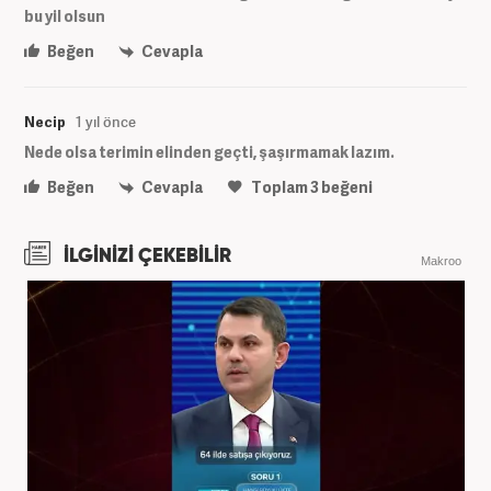
bu yil olsun
Beğen
Cevapla
Necip
1 yıl önce
Nede olsa terimin elinden geçti, şaşırmamak lazım.
Beğen
Cevapla
Toplam
3
beğeni
İLGİNİZİ ÇEKEBİLİR
Makroo