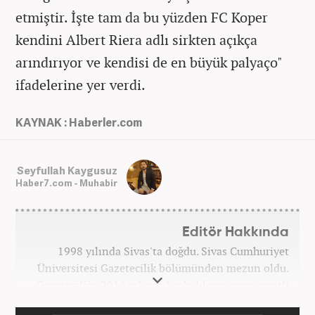
etmiştir. İşte tam da bu yüzden FC Koper
kendini Albert Riera adlı sirkten açıkça
arındırıyor ve kendisi de en büyük palyaço"
ifadelerine yer verdi.
KAYNAK : Haberler.com
Seyfullah Kaygusuz
Haber7.com - Muhabir
Editör Hakkında
1998 yılında Sivas'ta doğdu. Sivas Cumhuriyet
Üniversitesi Gazetecilik bölümünden mezun oldu.
Gazeteciliğe 2016 yılında başladıktan sonra çeşitli
TV, ajans ve haber sitelerinde görev aldı. 2021