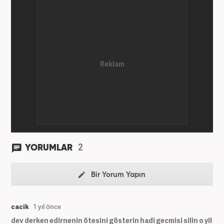
yılında Haber7.com ailesine dahil oldu. Osmanlıca
ve İngilizce bilmektedir. Mesleki hayatına
Haber7.com’da devam etmektedir.
2
YORUMLAR
Bir Yorum Yapın
cacik
1 yıl önce
dev derken edirnenin ötesini gösterin hadi gecmisi silin o yil