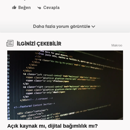
Beğen
Cevapla
Daha fazla yorum görüntüle
İLGİNİZİ ÇEKEBİLİR
Makroo
Açık kaynak mı, dijital bağımlılık mı?