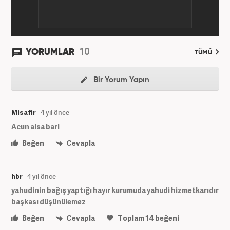
10
YORUMLAR
TÜMÜ
Bir Yorum Yapın
Misafir
4 yıl önce
Acun alsa bari
Beğen
Cevapla
hbr
4 yıl önce
yahudinin bağış yaptığı hayır kurumuda yahudi hizmetkarıdır
başkası düşünülemez
Beğen
Cevapla
Toplam
14
beğeni