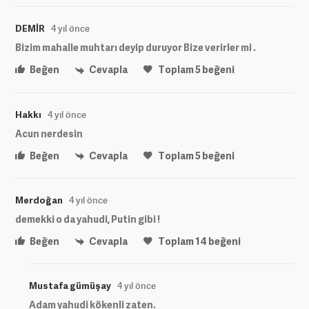
DEMİR
4 yıl önce
Bizim mahalle muhtarı deyip duruyor Bize verirler mi .
Beğen
Cevapla
Toplam
5
beğeni
Hakkı
4 yıl önce
Acun nerdesin
Beğen
Cevapla
Toplam
5
beğeni
Merdoğan
4 yıl önce
demekki o da yahudi, Putin gibi !
Beğen
Cevapla
Toplam
14
beğeni
Mustafa gümüşay
4 yıl önce
Adam yahudi kökenli zaten.