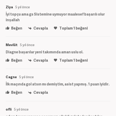
Ziya
5 yıl önce
İyi topçu ama gs Sistemine uymuyor maalesef başarılı olur
inşallah
Beğen
Cevapla
Toplam
1
beğeni
Mevlüt
5 yıl önce
Diagne başarılar yeni takımında aman uslu ol.
Beğen
Cevapla
Toplam
1
beğeni
Cagne
5 yıl önce
İlk maçında gol atsın mı demiştim, asist yapmış. 1 puan iyidir.
Beğen
Cevapla
ofli
5 yıl önce