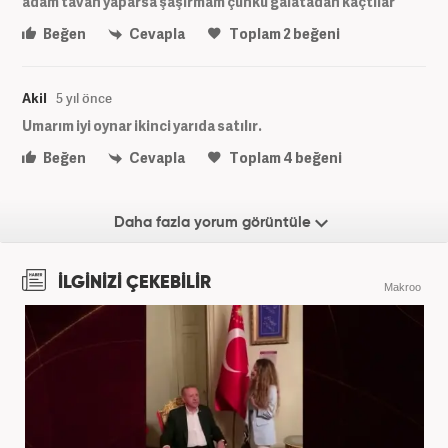
adam tavan yaparsa şaşırmam çünkü galatadan kaçtılar
Beğen
Cevapla
Toplam
2
beğeni
Akil
5 yıl önce
Umarım iyi oynar ikinci yarıda satılır.
Beğen
Cevapla
Toplam
4
beğeni
Daha fazla yorum görüntüle
İLGİNİZİ ÇEKEBİLİR
Makroo