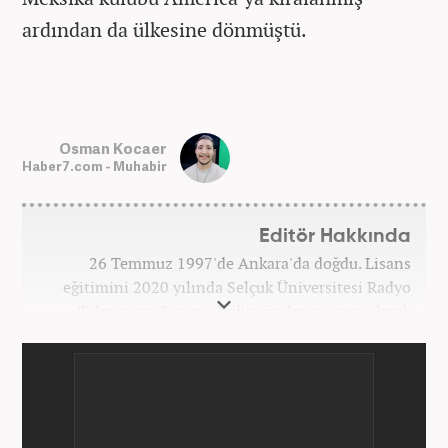
ardından da ülkesine dönmüştü.
Osman Kocaer
Haber7.com - Muhabir
Editör Hakkında
26 Temmuz 1997'de Ankara'da doğdu. Lisans
eğitimini 2020 yılında Selçuk Üniversitesi Radyo
Televizyon Sinema bölümünden mezun olarak
tamamladı. Gazeteciliğe 2017 yılında Konya'da
başladı. 2022'nin Haziran ayından itibaren
Haber7.com'da mesleki hayatına devam etmektedir.