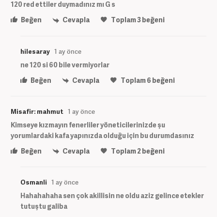
120 red ettiler duymadınız mı G s
Beğen
Cevapla
Toplam
3
beğeni
hilesaray
1 ay önce
ne 120 si 60 bile vermiyorlar
Beğen
Cevapla
Toplam
6
beğeni
Misafir: mahmut
1 ay önce
Kimseye kızmayın fenerliler yöneticilerinizde şu
yorumlardaki kafa yapınızda olduğu için bu durumdasınız
Beğen
Cevapla
Toplam
2
beğeni
Osmanli
1 ay önce
Hahahahaha sen çok akillisin ne oldu aziz gelince etekler
tutuştu galiba