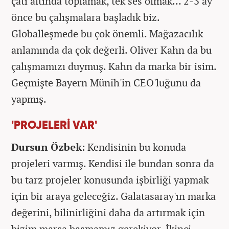
çatı altında toplamak, tek ses olmak… 2-3 ay
önce bu çalışmalara başladık biz.
Globalleşmede bu çok önemli. Mağazacılık
anlamında da çok değerli. Oliver Kahn da bu
çalışmamızı duymuş. Kahn da marka bir isim.
Geçmişte Bayern Münih'in CEO'luğunu da
yapmış.
'PROJELERİ VAR'
Dursun Özbek:
Kendisinin bu konuda
projeleri varmış. Kendisi ile bundan sonra da
bu tarz projeler konusunda işbirliği yapmak
için bir araya geleceğiz. Galatasaray'ın marka
değerini, bilinirliğini daha da artırmak için
bizim marşa basmamız gerekiyor. İkinci