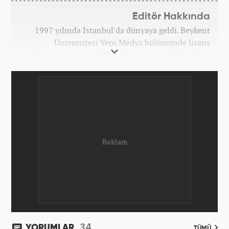
Editör Hakkında
1997 yılında İstanbul'da dünyaya geldi. Beykent
Üniversitesi Yeni Medya bölümünde lisans
eğitimini tamamladı. Okuldan mezun olduğundan
bu yana medya sektörünün birçok kuruluşunda spor
editörü ve spor muhabiri pozisyonlarında çalıştı.
Kariyerine Mart 2026'dan beri Haber7.com'da spor
editörü olarak devam etmektedir.
34
YORUMLAR
TÜMÜ