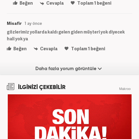
Beğen
Cevapla
Toplam
1
beğeni
Misafir
1 ay önce
gözlerimiz yollarda kaldı gelen giden müşteri yok diyecek
hali yok ya
Beğen
Cevapla
Toplam
1
beğeni
Daha fazla yorum görüntüle
İLGİNİZİ ÇEKEBİLİR
Makroo