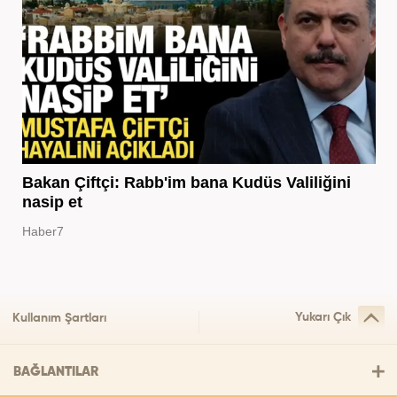
Bakan Çiftçi: Rabb'im bana Kudüs Valiliğini
nasip et
Haber7
Yukarı Çık
Kullanım Şartları
BAĞLANTILAR