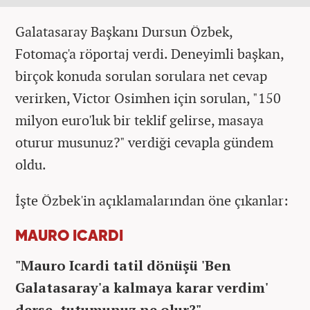
Galatasaray Başkanı Dursun Özbek,
Fotomaç'a röportaj verdi. Deneyimli başkan,
birçok konuda sorulan sorulara net cevap
verirken, Victor Osimhen için sorulan, "150
milyon euro'luk bir teklif gelirse, masaya
oturur musunuz?" verdiği cevapla gündem
oldu.
İşte Özbek'in açıklamalarından öne çıkanlar:
MAURO ICARDI
"Mauro Icardi tatil dönüşü 'Ben
Galatasaray'a kalmaya karar verdim'
derse, tutumunuz ne olur?"