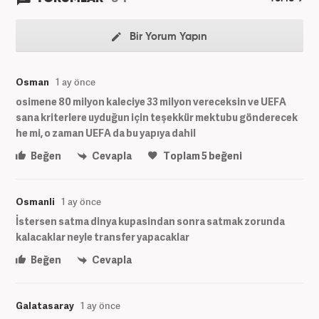
Bir Yorum Yapın
Osman
1 ay önce
osimene 80 milyon kaleciye 33 milyon vereceksin ve UEFA
sana kriterlere uyduğun için teşekkür mektubu gönderecek
he mi, o zaman UEFA da bu yapıya dahil
Beğen
Cevapla
Toplam
5
beğeni
Osmanli
1 ay önce
İstersen satma dinya kupasindan sonra satmak zorunda
kalacaklar neyle transfer yapacaklar
Beğen
Cevapla
Galatasaray
1 ay önce