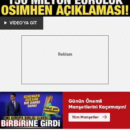
VİDEO'YA GİT