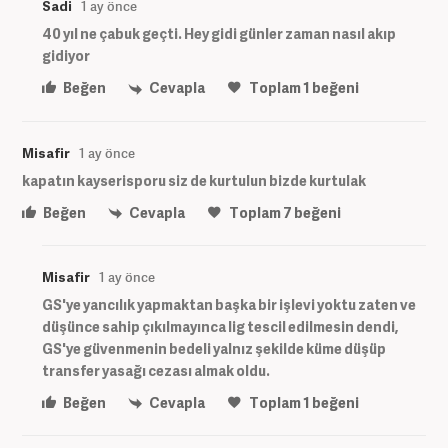
Sadi
1 ay önce
40 yıl ne çabuk geçti. Hey gidi günler zaman nasıl akıp
gidiyor
Beğen
Cevapla
Toplam
1
beğeni
Misafir
1 ay önce
kapatın kayserisporu siz de kurtulun bizde kurtulak
Beğen
Cevapla
Toplam
7
beğeni
Misafir
1 ay önce
GS'ye yancılık yapmaktan başka bir işlevi yoktu zaten ve
düşünce sahip çıkılmayınca lig tescil edilmesin dendi,
GS'ye güvenmenin bedeli yalnız şekilde küme düşüp
transfer yasağı cezası almak oldu.
Beğen
Cevapla
Toplam
1
beğeni