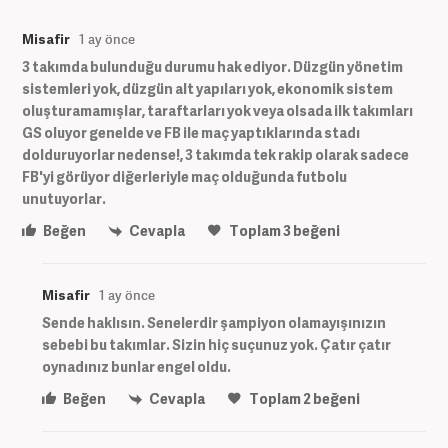
Misafir
1 ay önce
3 takımda bulunduğu durumu hak ediyor. Düzgün yönetim
sistemleri yok, düzgün alt yapıları yok, ekonomik sistem
oluşturamamışlar, taraftarları yok veya olsada ilk takımları
GS oluyor genelde ve FB ile maç yaptıklarında stadı
dolduruyorlar nedense!, 3 takımda tek rakip olarak sadece
FB'yi görüyor diğerleriyle maç olduğunda futbolu
unutuyorlar.
Beğen
Cevapla
Toplam
3
beğeni
Misafir
1 ay önce
Sende haklısın. Senelerdir şampiyon olamayışınızın
sebebi bu takımlar. Sizin hiç suçunuz yok. Çatır çatır
oynadınız bunlar engel oldu.
Beğen
Cevapla
Toplam
2
beğeni