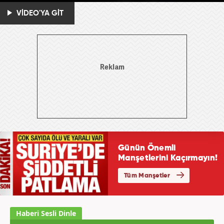
VİDEO'YA GİT