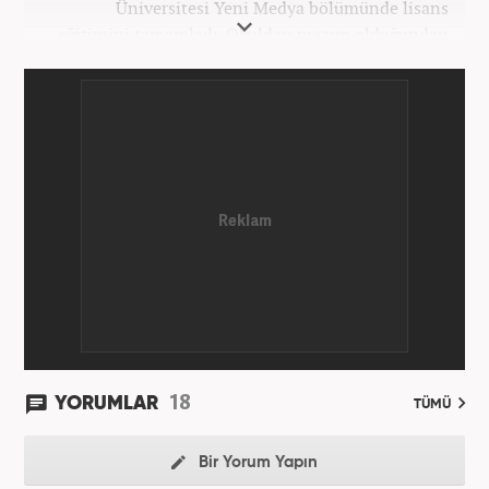
Üniversitesi Yeni Medya bölümünde lisans
eğitimini tamamladı. Okuldan mezun olduğundan
bu yana medya sektörünün birçok kuruluşunda spor
editörü ve spor muhabiri pozisyonlarında çalıştı.
Kariyerine Mart 2026'dan beri Haber7.com'da spor
editörü olarak devam etmektedir.
18
YORUMLAR
TÜMÜ
Bir Yorum Yapın