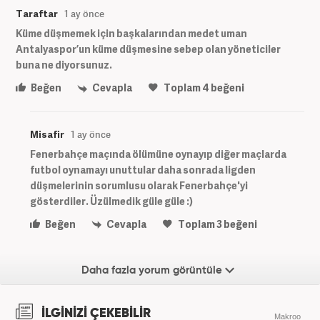
Taraftar
1 ay önce
Küme düşmemek için başkalarından medet uman
Antalyaspor’un küme düşmesine sebep olan yöneticiler
buna ne diyorsunuz.
Beğen
Cevapla
Toplam
4
beğeni
Misafir
1 ay önce
Fenerbahçe maçında ölümüne oynayıp diğer maçlarda
futbol oynamayı unuttular daha sonrada ligden
düşmelerinin sorumlusu olarak Fenerbahçe'yi
gösterdiler. Üzülmedik güle güle :)
Beğen
Cevapla
Toplam
3
beğeni
Daha fazla yorum görüntüle
İLGİNİZİ ÇEKEBİLİR
Makroo