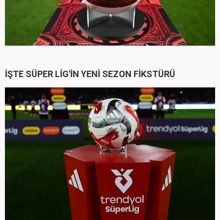
İŞTE SÜPER LİG'İN YENİ SEZON FİKSTÜRÜ