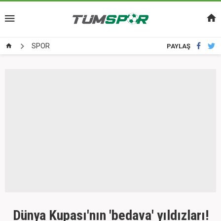
SPOR
PAYLAŞ
Dünya Kupası'nın 'bedava' yıldızları!