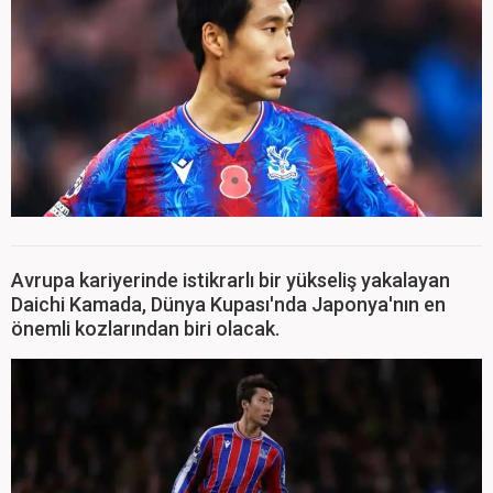
Avrupa kariyerinde istikrarlı bir yükseliş yakalayan
Daichi Kamada, Dünya Kupası'nda Japonya'nın en
önemli kozlarından biri olacak.