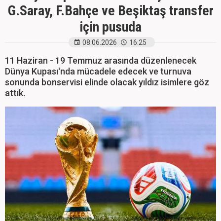
G.Saray, F.Bahçe ve Beşiktaş transfer
için pusuda
08.06.2026
16:25
11 Haziran - 19 Temmuz arasında düzenlenecek
Dünya Kupası'nda mücadele edecek ve turnuva
sonunda bonservisi elinde olacak yıldız isimlere göz
attık.